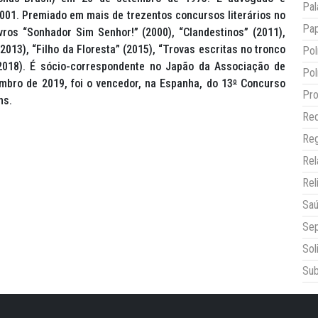
Pal
001. Premiado em mais de trezentos concursos literários no
Pap
vros “Sonhador Sim Senhor!” (2000), “Clandestinos” (2011),
(2013), “Filho da Floresta” (2015), “Trovas escritas no tronco
Pol
2018). É sócio-correspondente no Japão da Associação de
Pol
mbro de 2019, foi o vencedor, na Espanha, do 13
º
Concurso
Pro
ns.
Red
Reg
Re
Rel
Sa
Sep
Sol
Sub