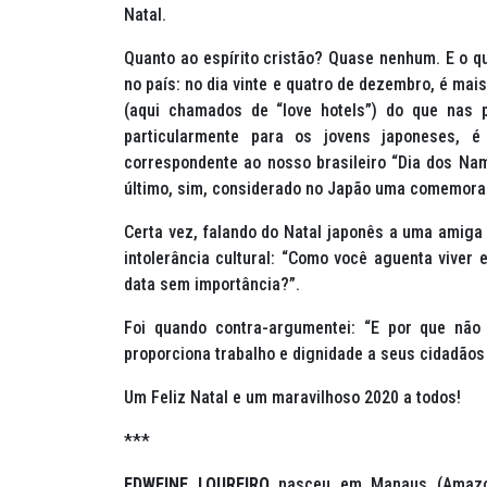
Natal.
Quanto ao espírito cristão? Quase nenhum. E o q
no país: no dia vinte e quatro de dezembro, é mai
(aqui chamados de “
love hotels
”) do que nas p
particularmente para os jovens japoneses, 
correspondente ao nosso brasileiro “Dia dos Na
último, sim, considerado no Japão uma comemoraç
Certa vez, falando do Natal japonês a uma amiga 
intolerância cultural: “Como você aguenta viver
data sem importância?”.
Foi quando contra-argumentei: “E por que não 
proporciona trabalho e dignidade a seus cidadãos
Um Feliz Natal e um maravilhoso 2020 a todos!
***
EDWEINE LOUREIRO
nasceu em Manaus (Amazon