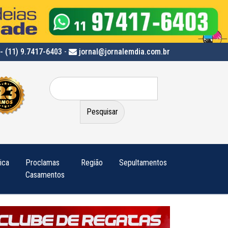
- (11) 9.7417-6403
-
jornal@jornalemdia.com.br
Pesquisar
por:
tica
Proclamas
Região
Sepultamentos
Casamentos