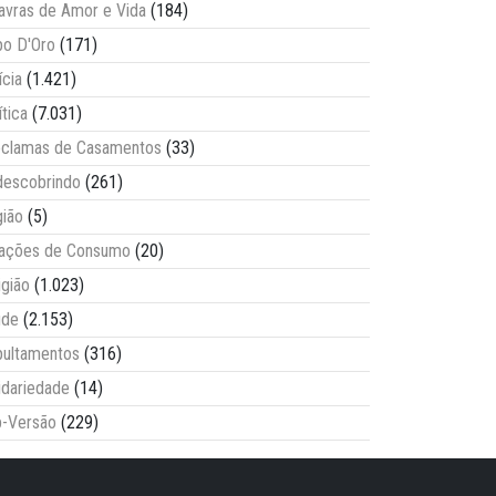
avras de Amor e Vida
(184)
o D'Oro
(171)
ícia
(1.421)
ítica
(7.031)
clamas de Casamentos
(33)
escobrindo
(261)
ião
(5)
lações de Consumo
(20)
igião
(1.023)
úde
(2.153)
ultamentos
(316)
idariedade
(14)
-Versão
(229)