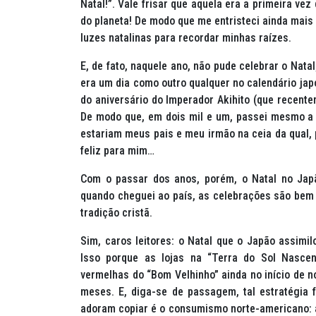
Natal!”. Vale frisar que aquela era a primeira ve
do planeta! De modo que me entristeci ainda mais
luzes natalinas para recordar minhas raízes.
E, de fato, naquele ano, não pude celebrar o Nata
era um dia como outro qualquer no calendário japo
do aniversário do Imperador Akihito (que recentem
De modo que, em dois mil e um, passei mesmo a 
estariam meus pais e meu irmão na ceia da qual, p
feliz para mim…
Com o passar dos anos, porém, o Natal no Japão
quando cheguei ao país, as celebrações são bem
tradição cristã.
Sim, caros leitores: o Natal que o Japão assimil
Isso porque as lojas na “Terra do Sol Nasce
vermelhas do “Bom Velhinho” ainda no início de no
meses. E, diga-se de passagem, tal estratégia
adoram copiar é o consumismo norte-americano: a