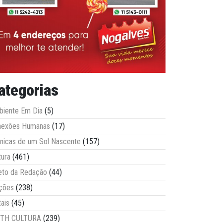
ategorias
iente Em Dia
(5)
nexões Humanas
(17)
nicas de um Sol Nascente
(157)
tura
(461)
eto da Redação
(44)
ções
(238)
tais
(45)
ITH CULTURA
(239)