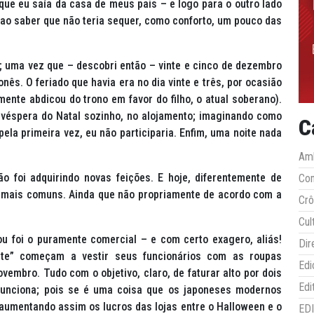
z que eu saía da casa de meus pais – e logo para o outro lado
 ao saber que não teria sequer, como conforto, um pouco das
l; uma vez que – descobri então – vinte e cinco de dezembro
nês. O feriado que havia era no dia vinte e três, por ocasião
ente abdicou do trono em favor do filho, o atual soberano).
véspera do Natal sozinho, no alojamento; imaginando como
C
ela primeira vez, eu não participaria. Enfim, uma noite nada
Amb
 foi adquirindo novas feições. E hoje, diferentemente de
Co
 mais comuns. Ainda que não propriamente de acordo com a
Crô
Cul
ou foi o puramente comercial – e com certo exagero, aliás!
Dir
nte” começam a vestir seus funcionários com as roupas
Edi
vembro. Tudo com o objetivo, claro, de faturar alto por dois
Edi
 funciona; pois se é uma coisa que os japoneses modernos
umentando assim os lucros das lojas entre o Halloween e o
ED