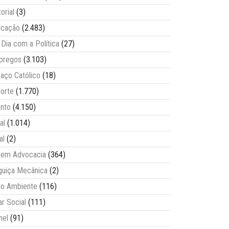
torial
(3)
ucação
(2.483)
Dia com a Política
(27)
pregos
(3.103)
aço Católico
(18)
orte
(1.770)
nto
(4.150)
al
(1.014)
al
(2)
vem Advocacia
(364)
guiça Mecânica
(2)
o Ambiente
(116)
ar Social
(111)
nel
(91)