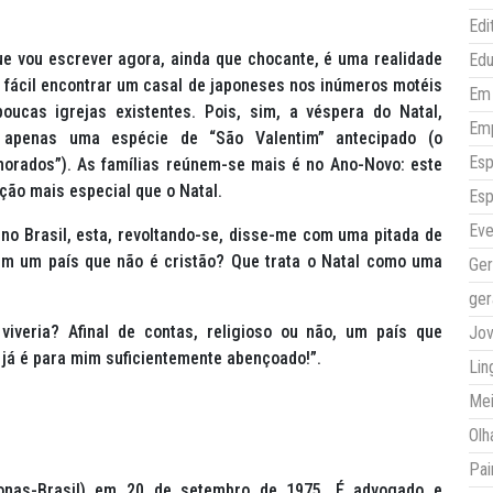
Edi
ue vou escrever agora, ainda que chocante, é uma realidade
Ed
s fácil encontrar um casal de japoneses nos inúmeros motéis
Em 
oucas igrejas existentes. Pois, sim, a véspera do Natal,
Em
é apenas uma espécie de “São Valentim” antecipado (o
Esp
morados”). As famílias reúnem-se mais é no Ano-Novo: este
ão mais especial que o Natal.
Esp
Eve
no Brasil, esta, revoltando-se, disse-me com uma pitada de
 em um país que não é cristão? Que trata o Natal como uma
Ger
ger
viveria? Afinal de contas, religioso ou não, um país que
Jo
 já é para mim suficientemente abençoado!”.
Lin
Mei
Olh
Pai
as-Brasil) em 20 de setembro de 1975. É advogado e