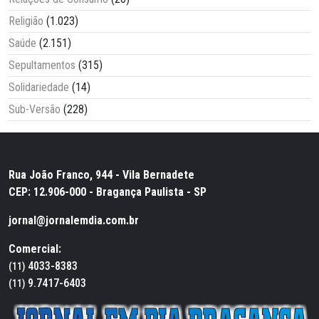
Religião
(1.023)
Saúde
(2.151)
Sepultamentos
(315)
Solidariedade
(14)
Sub-Versão
(228)
Rua João Franco, 944 - Vila Bernadete
CEP: 12.906-000 - Bragança Paulista - SP
jornal@jornalemdia.com.br
Comercial:
4033-8383
(11)
9.7417-6403
(11)