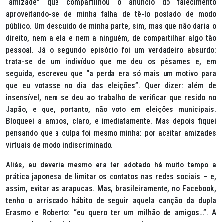
“amizade” que compartilhou o anúncio do falecimento
aproveitando-se de minha falha de tê-lo postado de modo
público. Um descuido de minha parte, sim, mas que não daria o
direito, nem a ela e nem a ninguém, de compartilhar algo tão
pessoal. Já o segundo episódio foi um verdadeiro absurdo:
trata-se de um indivíduo que me deu os pêsames e, em
seguida, escreveu que “a perda era só mais um motivo para
que eu votasse no dia das eleições”. Quer dizer: além de
insensível, nem se deu ao trabalho de verificar que resido no
Japão, e que, portanto, não voto em eleições municipais.
Bloqueei a ambos, claro, e imediatamente. Mas depois fiquei
pensando que a culpa foi mesmo minha: por aceitar amizades
virtuais de modo indiscriminado.
Aliás, eu deveria mesmo era ter adotado há muito tempo a
prática japonesa de limitar os contatos nas redes sociais – e,
assim, evitar as arapucas. Mas, brasileiramente, no Facebook,
tenho o arriscado hábito de seguir aquela canção da dupla
Erasmo e Roberto: “eu quero ter um milhão de amigos…”. A