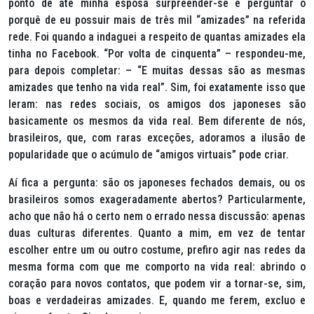
ponto de até minha esposa surpreender-se e perguntar o
porquê de eu possuir mais de três mil “amizades” na referida
rede. Foi quando a indaguei a respeito de quantas amizades ela
tinha no Facebook. “Por volta de cinquenta” – respondeu-me,
para depois completar: – “E muitas dessas são as mesmas
amizades que tenho na vida real”. Sim, foi exatamente isso que
leram: nas redes sociais, os amigos dos japoneses são
basicamente os mesmos da vida real. Bem diferente de nós,
brasileiros, que, com raras exceções, adoramos a ilusão de
popularidade que o acúmulo de “amigos virtuais” pode criar.
Aí fica a pergunta: são os japoneses fechados demais, ou os
brasileiros somos exageradamente abertos? Particularmente,
acho que não há o certo nem o errado nessa discussão: apenas
duas culturas diferentes. Quanto a mim, em vez de tentar
escolher entre um ou outro costume, prefiro agir nas redes da
mesma forma com que me comporto na vida real: abrindo o
coração para novos contatos, que podem vir a tornar-se, sim,
boas e verdadeiras amizades. E, quando me ferem, excluo e