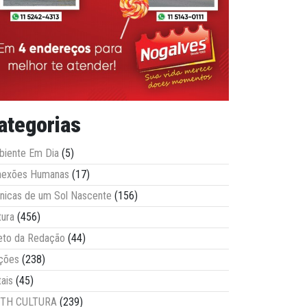
ategorias
iente Em Dia
(5)
nexões Humanas
(17)
nicas de um Sol Nascente
(156)
tura
(456)
eto da Redação
(44)
ções
(238)
tais
(45)
ITH CULTURA
(239)