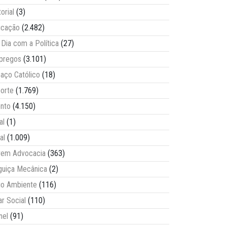
torial
(3)
ucação
(2.482)
Dia com a Política
(27)
pregos
(3.101)
aço Católico
(18)
orte
(1.769)
nto
(4.150)
al
(1)
al
(1.009)
vem Advocacia
(363)
guiça Mecânica
(2)
o Ambiente
(116)
ar Social
(110)
nel
(91)