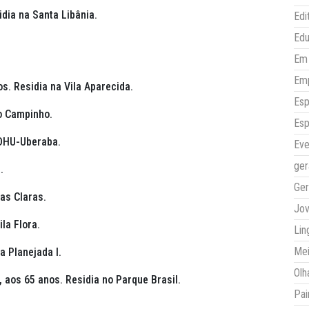
idia na Santa Libânia.
Edi
Ed
Em 
Em
s. Residia na Vila Aparecida.
Esp
do Campinho.
Esp
CDHU-Uberaba.
Eve
ger
.
Ger
as Claras.
Jo
ila Flora.
Lin
Mei
a Planejada I.
Olh
,
aos 65 anos. Residia no Parque Brasil.
Pai