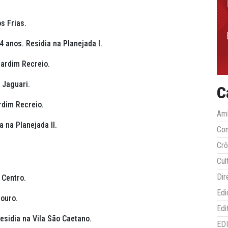
s Frias.
54 anos. Residia
na Planejada I.
Jardim Recreio.
 Jaguari.
C
rdim Recreio.
Amb
a
na
Planejada II.
Co
Crô
Cul
Dir
 Centro.
Edi
douro.
Edi
esidia na
Vila São Caetano.
ED