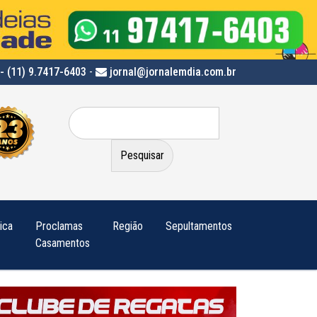
- (11) 9.7417-6403
-
jornal@jornalemdia.com.br
Pesquisar
por:
tica
Proclamas
Região
Sepultamentos
Casamentos