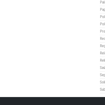
Pal
Pap
Pol
Pol
Pro
Red
Reg
Re
Rel
Sa
Sep
Sol
Sub