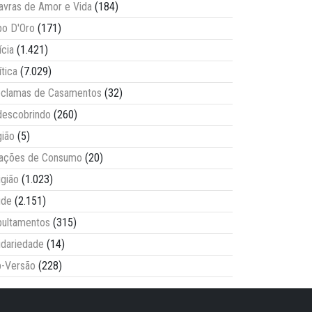
avras de Amor e Vida
(184)
o D'Oro
(171)
ícia
(1.421)
ítica
(7.029)
clamas de Casamentos
(32)
escobrindo
(260)
ião
(5)
lações de Consumo
(20)
igião
(1.023)
úde
(2.151)
ultamentos
(315)
idariedade
(14)
-Versão
(228)