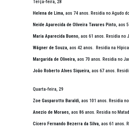
Terça-feira, 28
Helena de Lima
,
aos 74 anos. Residia
no
Agudo do
Neide Aparecida de Oliveira Tavares Pinto
, aos 
Maria Aparecida Bueno
,
aos 61 anos. Residia no 
Wágner de Souza
,
aos 42 anos.
Residia na
Hípica
Margarida de Oliveira
,
aos 70 anos.
Residia no Ja
João Roberto Alves Siqueira
, aos 67 anos.
Residi
Quarta-feira, 29
Zoe Gasparotto Baraldi
,
aos 101 anos.
Residia no
Anezio de Moraes
,
aos 86 anos. Residia no Mata
Cícero Fernando Bezerra da Silva
,
aos 61 anos. R