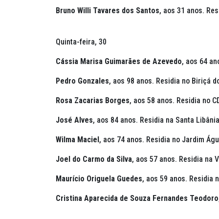
Bruno Willi Tavares dos Santos
,
aos 31 anos.
Res
Quinta-feira, 30
Cássia Marisa Guimarães de Azevedo
,
aos 64 ano
Pedro Gonzales
,
aos 98 anos. Residia no Biriçá 
Rosa Zacarias Borges
,
aos 58 anos. Residia no 
José Alves
, aos 84 anos.
Residia na Santa Libânia
Wilma Maciel
,
aos 74 anos. Residia no Jardim Águ
Joel do Carmo da Silva
,
aos 57 anos. Residia na V
Maurício Origuela Guedes
,
aos 59 anos. Residia n
Cristina Aparecida de Souza Fernandes Teodoro