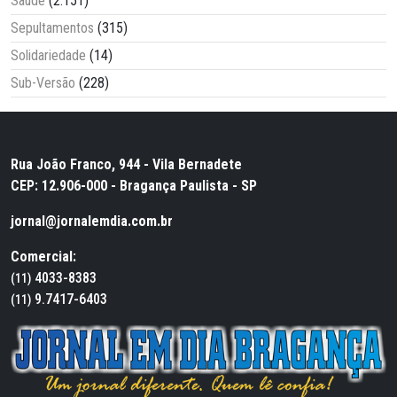
Saúde
(2.151)
Sepultamentos
(315)
Solidariedade
(14)
Sub-Versão
(228)
Rua João Franco, 944 - Vila Bernadete
CEP: 12.906-000 - Bragança Paulista - SP
jornal@jornalemdia.com.br
Comercial:
4033-8383
(11)
9.7417-6403
(11)