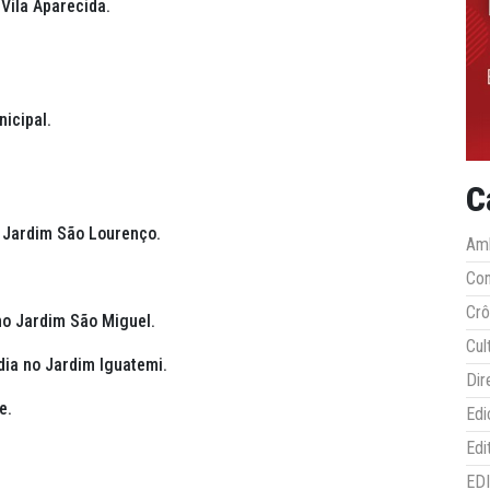
 Vila Aparecida.
nicipal.
C
o Jardim São Lourenço.
Amb
Co
Crô
 no Jardim São Miguel.
Cul
dia no Jardim Iguatemi.
Dir
e.
Edi
Edi
ED