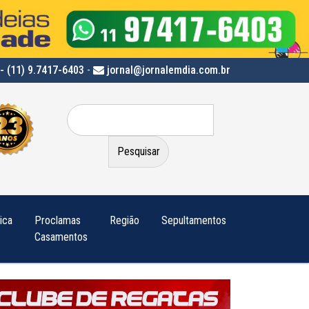
- (11) 9.7417-6403
-
jornal@jornalemdia.com.br
Pesquisar
por:
tica
Proclamas
Região
Sepultamentos
Casamentos