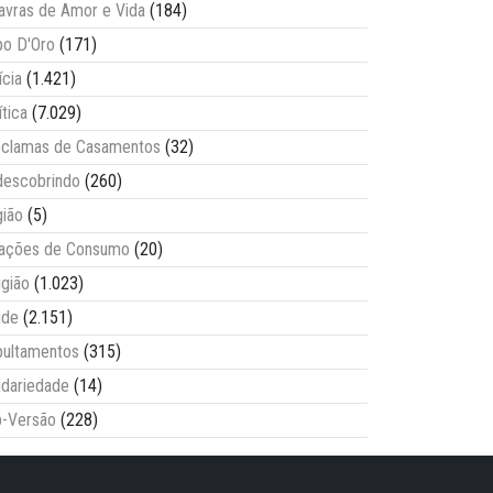
avras de Amor e Vida
(184)
o D'Oro
(171)
ícia
(1.421)
ítica
(7.029)
clamas de Casamentos
(32)
escobrindo
(260)
ião
(5)
lações de Consumo
(20)
igião
(1.023)
úde
(2.151)
ultamentos
(315)
idariedade
(14)
-Versão
(228)