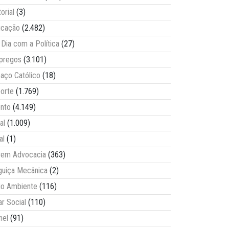
torial
(3)
ucação
(2.482)
Dia com a Política
(27)
pregos
(3.101)
aço Católico
(18)
orte
(1.769)
nto
(4.149)
al
(1.009)
al
(1)
vem Advocacia
(363)
guiça Mecânica
(2)
o Ambiente
(116)
ar Social
(110)
nel
(91)