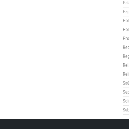
Pal
Pap
Pol
Pol
Pro
Red
Reg
Re
Rel
Sa
Sep
Sol
Sub