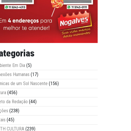
ategorias
iente Em Dia
(5)
nexões Humanas
(17)
nicas de um Sol Nascente
(156)
tura
(456)
eto da Redação
(44)
ções
(238)
tais
(45)
ITH CULTURA
(239)