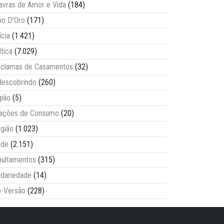
avras de Amor e Vida
(184)
o D'Oro
(171)
ícia
(1.421)
ítica
(7.029)
clamas de Casamentos
(32)
escobrindo
(260)
ião
(5)
lações de Consumo
(20)
igião
(1.023)
úde
(2.151)
ultamentos
(315)
idariedade
(14)
-Versão
(228)