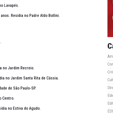
 no Lavapés.
 anos. Residia no Padre Aldo Bollini.
.
C
Amb
Co
ia no Jardim Recreio.
Crô
dia no Jardim Santa Rita de Cássia.
Cul
Dir
idade de São Paulo-SP.
Edi
o Centro.
Edi
sidia no Estiva do Agudo.
ED