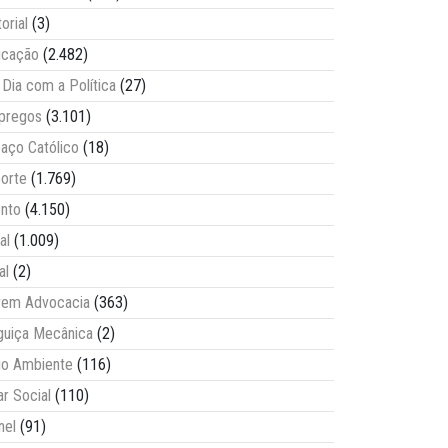
torial
(3)
ucação
(2.482)
Dia com a Política
(27)
pregos
(3.101)
aço Católico
(18)
orte
(1.769)
nto
(4.150)
al
(1.009)
al
(2)
vem Advocacia
(363)
guiça Mecânica
(2)
o Ambiente
(116)
ar Social
(110)
nel
(91)