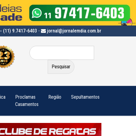
- (11) 9.7417-6403
-
jornal@jornalemdia.com.br
Pesquisar
por:
tica
Proclamas
Região
Sepultamentos
Casamentos