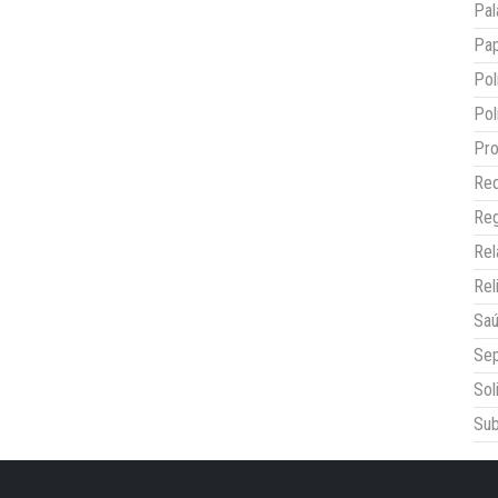
Pal
Pap
Pol
Pol
Pro
Red
Reg
Re
Rel
Sa
Sep
Sol
Sub