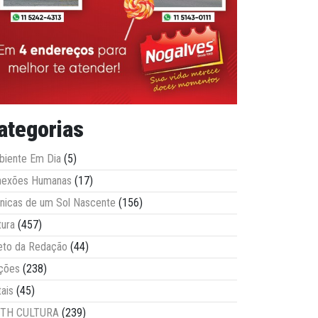
ategorias
iente Em Dia
(5)
nexões Humanas
(17)
nicas de um Sol Nascente
(156)
tura
(457)
eto da Redação
(44)
ções
(238)
tais
(45)
ITH CULTURA
(239)