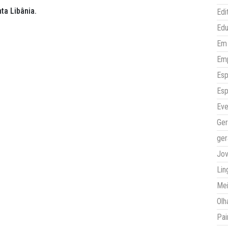
ta Libânia.
Edi
Ed
Em 
Em
Esp
Esp
Eve
Ger
ger
Jo
Lin
Mei
Olh
Pai