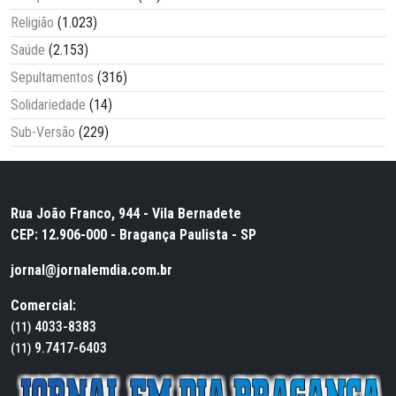
Religião
(1.023)
Saúde
(2.153)
Sepultamentos
(316)
Solidariedade
(14)
Sub-Versão
(229)
Rua João Franco, 944 - Vila Bernadete
CEP: 12.906-000 - Bragança Paulista - SP
jornal@jornalemdia.com.br
Comercial:
4033-8383
(11)
9.7417-6403
(11)