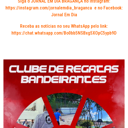
Siga o JORNAL EM DIA BRAGANÇA no Instagram:
https://instagram.com/jornalemdia_braganca
e no Facebook:
Jornal Em Dia
Receba as notícias no seu WhatsApp pelo link:
https://chat.whatsapp.com/Bo0bb5NSBxg5XOpC5ypb9D