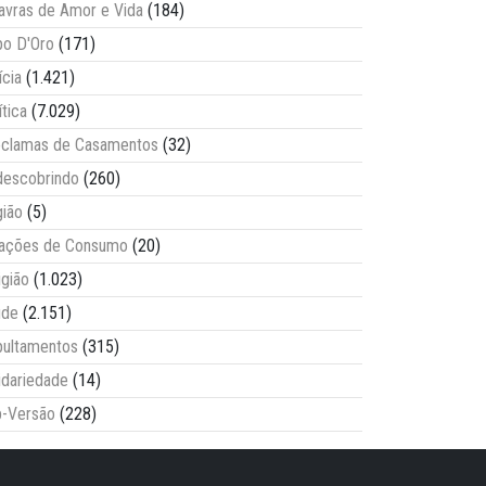
avras de Amor e Vida
(184)
o D'Oro
(171)
ícia
(1.421)
ítica
(7.029)
clamas de Casamentos
(32)
escobrindo
(260)
ião
(5)
lações de Consumo
(20)
igião
(1.023)
úde
(2.151)
ultamentos
(315)
idariedade
(14)
-Versão
(228)