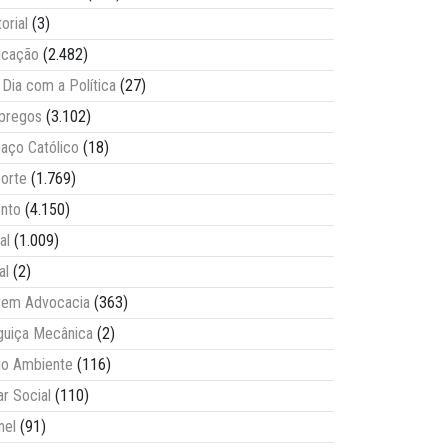
torial
(3)
ucação
(2.482)
Dia com a Política
(27)
pregos
(3.102)
aço Católico
(18)
orte
(1.769)
nto
(4.150)
al
(1.009)
al
(2)
vem Advocacia
(363)
guiça Mecânica
(2)
o Ambiente
(116)
ar Social
(110)
nel
(91)