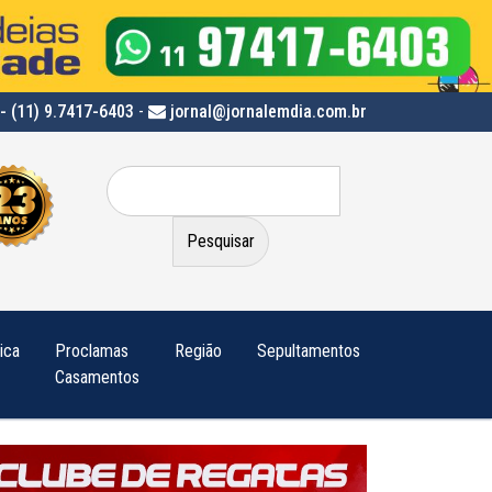
- (11) 9.7417-6403
-
jornal@jornalemdia.com.br
Pesquisar
por:
tica
Proclamas
Região
Sepultamentos
Casamentos