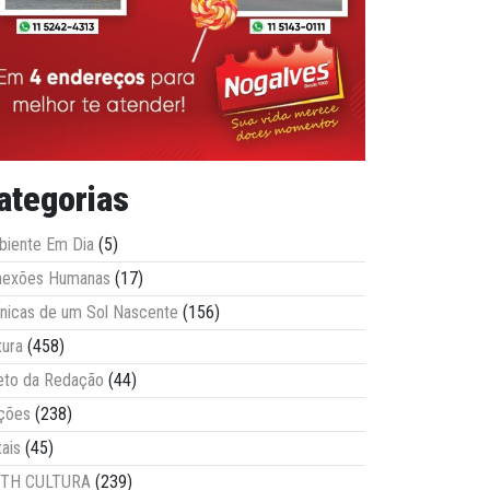
ategorias
iente Em Dia
(5)
nexões Humanas
(17)
nicas de um Sol Nascente
(156)
tura
(458)
eto da Redação
(44)
ções
(238)
tais
(45)
ITH CULTURA
(239)