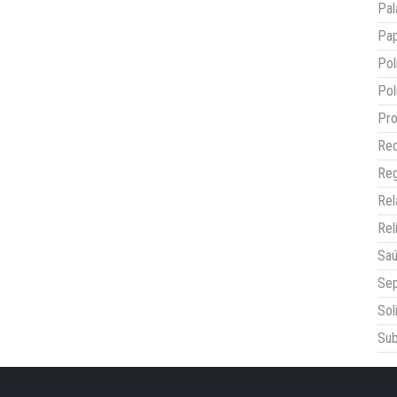
Pal
Pap
Pol
Pol
Pro
Red
Reg
Re
Rel
Sa
Sep
Sol
Sub