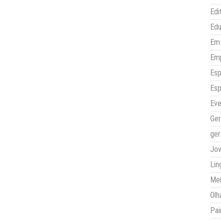
Edi
Ed
Em 
Em
Esp
Esp
Eve
Ger
ger
Jo
Lin
Mei
Olh
Pai