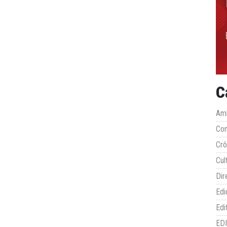
C
Amb
Co
Crô
Cul
Dir
Edi
Edi
ED