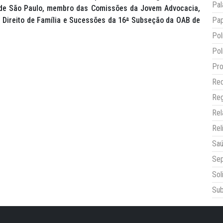
Pal
ande São Paulo, membro das Comissões da Jovem Advocacia,
e Direito de Família e Sucessões da 16
ª
Subseção da OAB de
Pap
Pol
Pol
Pro
Red
Reg
Re
Rel
Sa
Sep
Sol
Sub