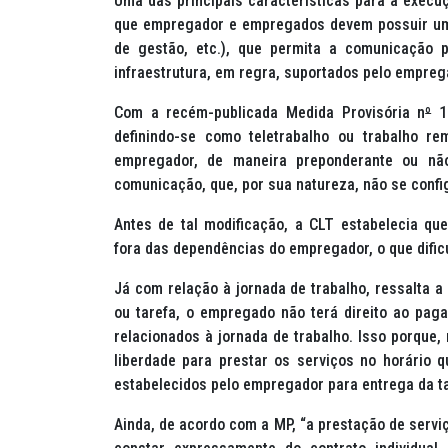
Uma das principais características para a execuç
que empregador e empregados devem possuir uma 
de gestão, etc.), que permita a comunicação 
infraestrutura, em regra, suportados pelo empre
Com a recém-publicada Medida Provisória n
º
1.
definindo-se como teletrabalho ou trabalho r
empregador, de maneira preponderante ou não
comunicação, que, por sua natureza, não se config
Antes de tal modificação, a CLT estabelecia qu
fora das dependências do empregador, o que dificu
Já com relação à jornada de trabalho, ressalta 
ou tarefa, o empregado não terá direito ao paga
relacionados à jornada de trabalho. Isso porque
liberdade para prestar os serviços no horário 
estabelecidos pelo empregador para entrega da ta
Ainda, de acordo com a MP, “a prestação de servi