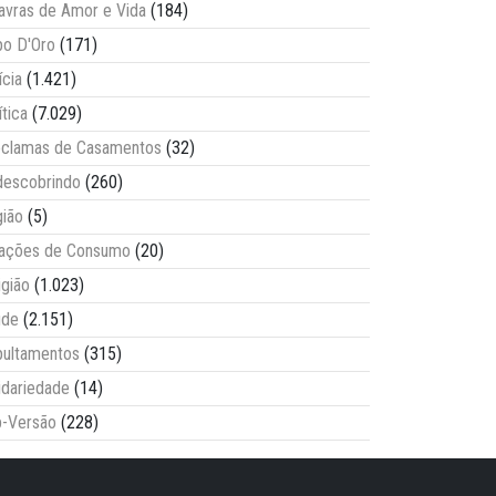
avras de Amor e Vida
(184)
o D'Oro
(171)
ícia
(1.421)
ítica
(7.029)
clamas de Casamentos
(32)
escobrindo
(260)
ião
(5)
lações de Consumo
(20)
igião
(1.023)
úde
(2.151)
ultamentos
(315)
idariedade
(14)
-Versão
(228)