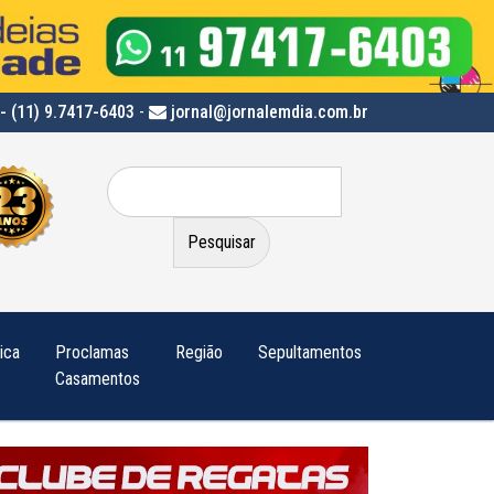
- (11) 9.7417-6403
-
jornal@jornalemdia.com.br
Pesquisar
por:
tica
Proclamas
Região
Sepultamentos
Casamentos