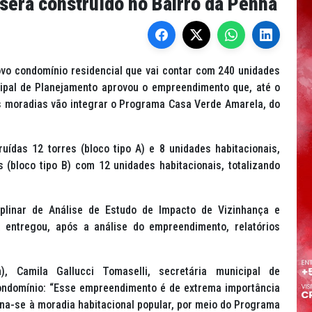
será construído no Bairro da Penha
vo condomínio residencial que vai contar com 240 unidades
cipal de Planejamento aprovou o empreendimento que, até o
s moradias vão integrar o Programa Casa Verde Amarela, do
uídas 12 torres (bloco tipo A) e 8 unidades habitacionais,
s (bloco tipo B) com 12 unidades habitacionais, totalizando
iplinar de Análise de Estudo de Impacto de Vizinhança e
á entregou, após a análise do empreendimento, relatórios
, Camila Gallucci Tomaselli, secretária municipal de
ondomínio: “Esse empreendimento é de extrema importância
ina-se à moradia habitacional popular, por meio do Programa