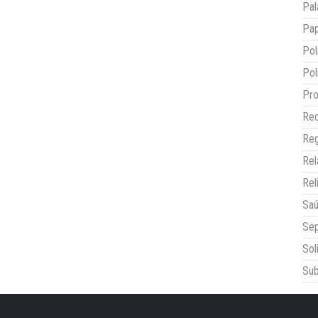
Pal
Pap
Pol
Pol
Pro
Red
Reg
Re
Rel
Sa
Sep
Sol
Sub