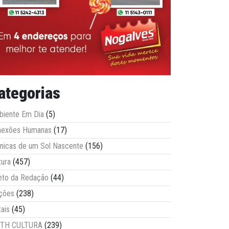
ategorias
iente Em Dia
(5)
nexões Humanas
(17)
nicas de um Sol Nascente
(156)
tura
(457)
eto da Redação
(44)
ções
(238)
tais
(45)
ITH CULTURA
(239)