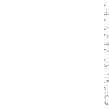
Edi
Ed
Em 
Em
Esp
Esp
Eve
ger
Ger
Jo
Lin
Mei
Olh
Pai