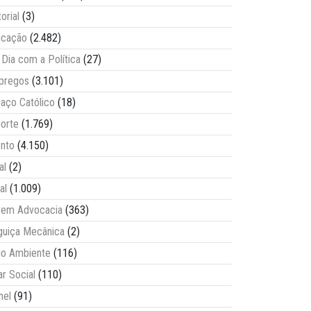
torial
(3)
ucação
(2.482)
Dia com a Política
(27)
pregos
(3.101)
aço Católico
(18)
orte
(1.769)
nto
(4.150)
al
(2)
al
(1.009)
vem Advocacia
(363)
guiça Mecânica
(2)
o Ambiente
(116)
ar Social
(110)
nel
(91)