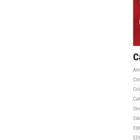
C
Amb
Co
Crô
Cul
Dir
Edi
Edi
ED