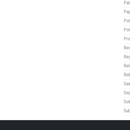
Pal
Pap
Pol
Pol
Pro
Red
Reg
Re
Rel
Sa
Sep
Sol
Sub