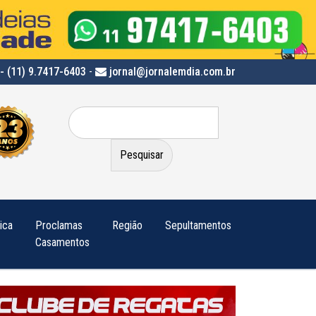
- (11) 9.7417-6403
-
jornal@jornalemdia.com.br
Pesquisar
por:
tica
Proclamas
Região
Sepultamentos
Casamentos