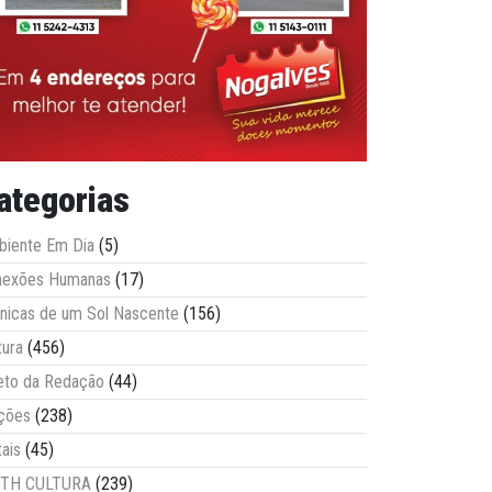
ategorias
iente Em Dia
(5)
nexões Humanas
(17)
nicas de um Sol Nascente
(156)
tura
(456)
eto da Redação
(44)
ções
(238)
tais
(45)
ITH CULTURA
(239)