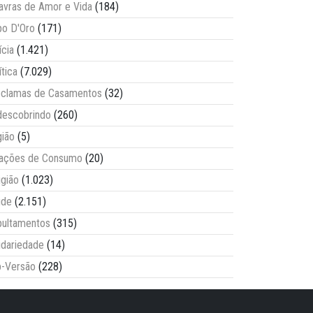
avras de Amor e Vida
(184)
o D'Oro
(171)
ícia
(1.421)
ítica
(7.029)
clamas de Casamentos
(32)
escobrindo
(260)
ião
(5)
lações de Consumo
(20)
igião
(1.023)
úde
(2.151)
ultamentos
(315)
idariedade
(14)
-Versão
(228)