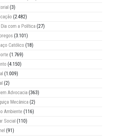
torial
(3)
ucação
(2.482)
Dia com a Política
(27)
pregos
(3.101)
aço Católico
(18)
orte
(1.769)
nto
(4.150)
al
(1.009)
al
(2)
vem Advocacia
(363)
guiça Mecânica
(2)
o Ambiente
(116)
ar Social
(110)
nel
(91)