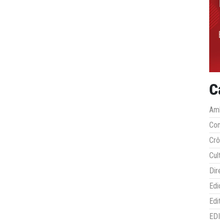
C
Amb
Co
Crô
Cul
Dir
Edi
Edi
ED