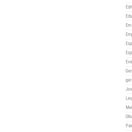
Edi
Ed
Em 
Em
Esp
Esp
Eve
Ger
ger
Jo
Lin
Mei
Olh
Pai