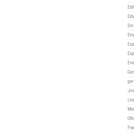
Edi
Ed
Em 
Em
Esp
Esp
Eve
Ger
ger
Jo
Lin
Mei
Olh
Pai