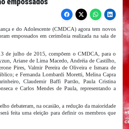
ão empossados
riança e do Adolescente (CMDCA) agora tem novos
foram empossados em cerimônia realizada na sala de
e 13 de julho de 2015, compõem o CMDCA, para o
yzun, Ariane de Lima Macedo, Andréia de Castilho,
one Pires, Valmir Pereira de Oliveira e Ismara de
úblico; e Fernanda Lombardi Moretti, Melina Capra
nheiro, Claudemir Baffi Parrão, Paula Cristina
seca e Carlos Mendes de Paula, representando a
lho debateram, na ocasião, a redução da maioridade
será feita uma eleição para definir os membros que