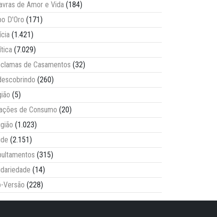
avras de Amor e Vida
(184)
o D'Oro
(171)
ícia
(1.421)
ítica
(7.029)
clamas de Casamentos
(32)
escobrindo
(260)
ião
(5)
lações de Consumo
(20)
igião
(1.023)
úde
(2.151)
ultamentos
(315)
idariedade
(14)
-Versão
(228)