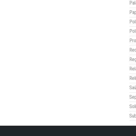
Pal
Pap
Pol
Pol
Pro
Red
Reg
Re
Rel
Sa
Sep
Sol
Sub