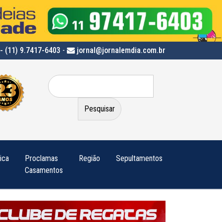
- (11) 9.7417-6403
-
jornal@jornalemdia.com.br
Pesquisar
por:
tica
Proclamas
Região
Sepultamentos
Casamentos