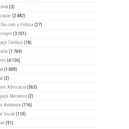
torial
(3)
ucação
(2.482)
Dia com a Política
(27)
pregos
(3.101)
aço Católico
(18)
orte
(1.769)
nto
(4.150)
al
(1.009)
al
(2)
vem Advocacia
(363)
guiça Mecânica
(2)
o Ambiente
(116)
ar Social
(110)
nel
(91)