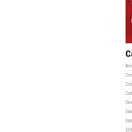
C
Amb
Co
Crô
Cul
Dir
Edi
Edi
ED