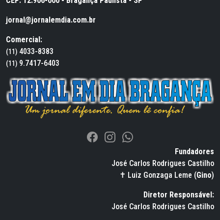
CEP: 12.906-000 - Bragança Paulista - SP
jornal@jornalemdia.com.br
Comercial:
4033-8383
(11)
9.7417-6403
(11)
Fundadores
José Carlos Rodrigues Castilho
✝ Luiz Gonzaga Leme (
Gino
)
Diretor Responsável:
José Carlos Rodrigues Castilho