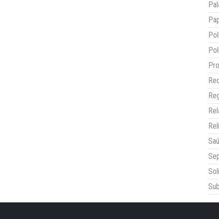
Pal
Pap
Pol
Pol
Pro
Red
Reg
Re
Rel
Sa
Sep
Sol
Sub