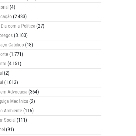
torial
(4)
ucação
(2.483)
Dia com a Política
(27)
pregos
(3.103)
aço Católico
(18)
orte
(1.771)
nto
(4.151)
al
(2)
al
(1.013)
vem Advocacia
(364)
guiça Mecânica
(2)
o Ambiente
(116)
ar Social
(111)
nel
(91)