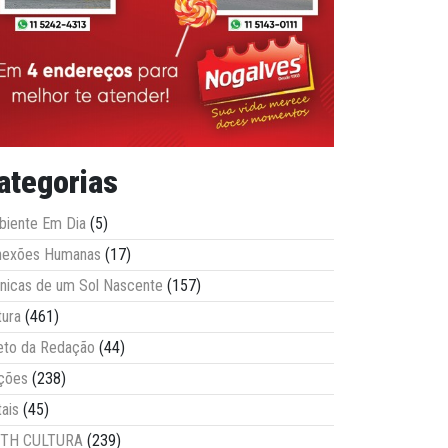
ategorias
iente Em Dia
(5)
nexões Humanas
(17)
nicas de um Sol Nascente
(157)
tura
(461)
eto da Redação
(44)
ções
(238)
tais
(45)
ITH CULTURA
(239)