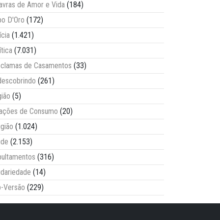
avras de Amor e Vida
(184)
o D'Oro
(172)
ícia
(1.421)
ítica
(7.031)
clamas de Casamentos
(33)
escobrindo
(261)
ião
(5)
lações de Consumo
(20)
igião
(1.024)
úde
(2.153)
ultamentos
(316)
idariedade
(14)
-Versão
(229)