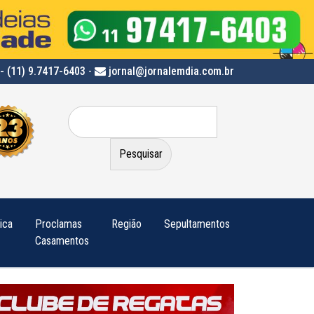
- (11) 9.7417-6403
-
jornal@jornalemdia.com.br
Pesquisar
por:
tica
Proclamas
Região
Sepultamentos
Casamentos