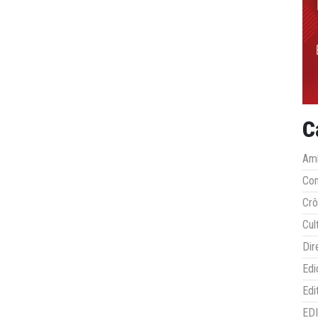
C
Amb
Co
Crô
Cul
Dir
Edi
Edi
ED