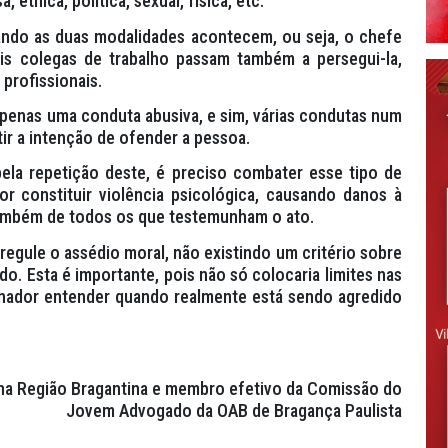
 étnica, política, sexual, física, etc.
ando as duas modalidades acontecem, ou seja, o chefe
s colegas de trabalho passam também a persegui-la,
 profissionais.
 apenas uma conduta abusiva, e sim, várias condutas num
ir a intenção de ofender a pessoa.
ela repetição deste, é preciso combater esse tipo de
r constituir violência psicológica, causando danos à
 também de todos os que testemunham o ato.
 regule o assédio moral, não existindo um critério sobre
o. Esta é importante, pois não só colocaria limites nas
alhador entender quando realmente está sendo agredido
 na Região Bragantina e membro efetivo da Comissão do
Jovem Advogado da OAB de Bragança Paulista