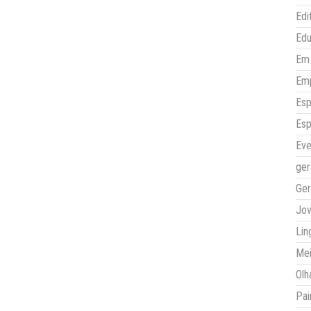
Edi
Ed
Em 
Em
Esp
Esp
Eve
ger
Ger
Jo
Lin
Mei
Olh
Pai