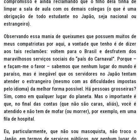
compromisso e ainda reclamando que o filho dela tinha de
limpar a sala de aula com os demais colegas (o que é uma
obrigação de todo estudante no Japão, seja nacional ou
estrangeiro).
Observando essa mania de queixumes que possuem muitos de
meus compatriotas por aqui, a vontade que tenho é de dizer
aos tais reclamões: voltem para o Brasil e desfrutem dos
maravilhosos serviços sociais do “país do Carnaval”. Porque –
e façam-me o favor – sabemos que nenhum lugar do mundo é
paraíso, mas é inegável que os servidores no Japão tentam
atender o estrangeiro (mesmo com as dificuldades impostas
pelo idioma) da melhor forma possível. Há pessoas grosseiras?
Sim, como em qualquer lugar do planeta. Mas o importante é
que, no final das contas (que não são caras, aliás), você é
atendido e não tem de mofar (ou morrer), por exemplo, em uma
fila de hospital.
Eu, particularmente, que não sou masoquista, não troco o
Japão, em termos de serviços públicos, por nenhum lugar do