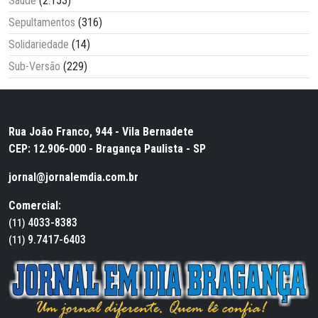
Saúde
(2.153)
Sepultamentos
(316)
Solidariedade
(14)
Sub-Versão
(229)
Rua João Franco, 944 - Vila Bernadete
CEP: 12.906-000 - Bragança Paulista - SP
jornal@jornalemdia.com.br
Comercial:
4033-8383
(11)
9.7417-6403
(11)