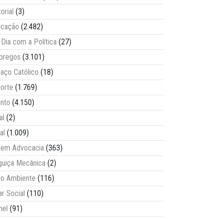
torial
(3)
ucação
(2.482)
Dia com a Política
(27)
pregos
(3.101)
aço Católico
(18)
orte
(1.769)
nto
(4.150)
al
(2)
al
(1.009)
vem Advocacia
(363)
guiça Mecânica
(2)
o Ambiente
(116)
ar Social
(110)
nel
(91)