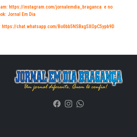
ram:
https://instagram.com/jornalemdia_braganca
e no
ok: Jornal Em Dia
:
https://chat.whatsapp.com/Bo0bb5NSBxg5XOpC5ypb9D