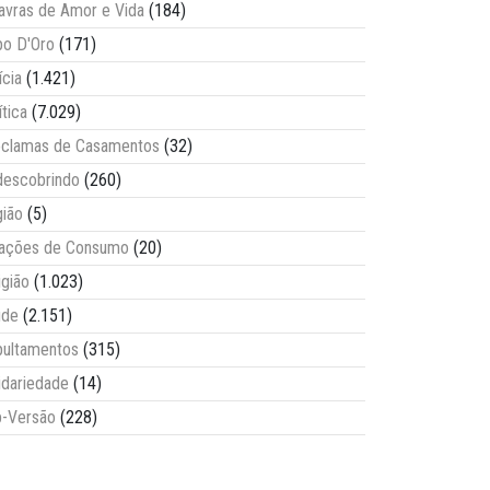
avras de Amor e Vida
(184)
o D'Oro
(171)
ícia
(1.421)
ítica
(7.029)
clamas de Casamentos
(32)
escobrindo
(260)
ião
(5)
lações de Consumo
(20)
igião
(1.023)
úde
(2.151)
ultamentos
(315)
idariedade
(14)
-Versão
(228)