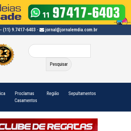
- (11) 9.7417-6403
-
jornal@jornalemdia.com.br
Pesquisar
por:
tica
Proclamas
Região
Sepultamentos
Casamentos