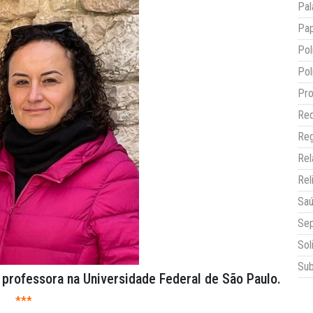
Pal
Pap
Pol
Pol
Pro
Red
Reg
Re
Rel
Sa
Sep
Sol
Sub
 professora na Universidade Federal de São Paulo.
***