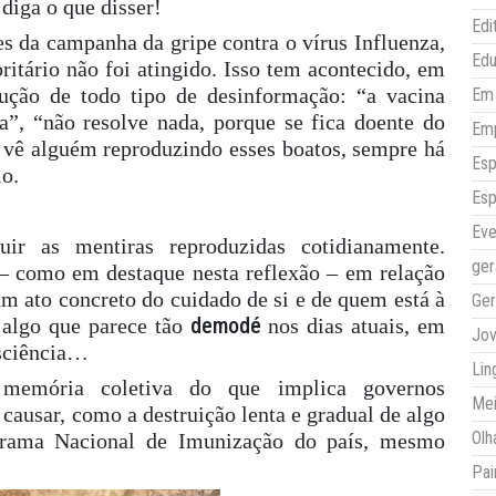
 diga o que disser!
Edi
s da campanha da gripe contra o vírus Influenza,
Ed
ritário não foi atingido. Isso tem acontecido, em
ução de todo tipo de desinformação: “a vacina
Em 
a”, “não resolve nada, porque se fica doente do
Em
 vê alguém reproduzindo esses boatos, sempre há
Esp
lo.
Esp
Eve
ir as mentiras reproduzidas cotidianamente.
ger
– como em destaque nesta reflexão – em relação
m ato concreto do cuidado de si e de quem está à
Ger
demodé
, algo que parece tão
nos dias atuais, em
Jo
nsciência…
Lin
memória coletiva do que implica governos
Mei
causar, como a destruição lenta e gradual de algo
Olh
grama Nacional de Imunização do país, mesmo
Pai