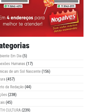
ategorias
iente Em Dia
(5)
nexões Humanas
(17)
nicas de um Sol Nascente
(156)
tura
(457)
eto da Redação
(44)
ções
(238)
tais
(45)
ITH CULTURA
(239)