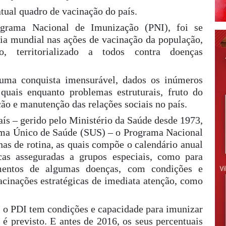
atual quadro de vacinação do país.
ograma Nacional de Imunização (PNI), foi se
a mundial nas ações de vacinação da população,
to, territorializado a todos contra doenças
 uma conquista imensurável, dados os inúmeros
uais enquanto problemas estruturais, fruto do
ão e manutenção das relações sociais no país.
aís – gerido pelo Ministério da Saúde desde 1973,
tema Único de Saúde (SUS) – o Programa Nacional
s de rotina, as quais compõe o calendário anual
cas asseguradas a grupos especiais, como para
entos de algumas doenças, com condições e
cinações estratégicas de imediata atenção, como
, o PDI tem condições e capacidade para imunizar
 é previsto. E antes de 2016, os seus percentuais