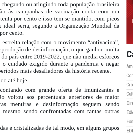
chegando ou atingindo toda população brasileira
esão às campanhas de vacinação conta com um
tenta por cento e isso tem se mantido, com picos
e ideal seria, segundo a Organização Mundial da
por cento.
 estreita relação com o movimento “antivacina”,
eprodução de desinformação, o que ganhou muita
C
e do país entre 2019-2022, que não media esforços
r o cuidado exigido durante a pandemia e negar
Amb
eríodos mais desafiadores da história recente.
Co
do até hoje.
Crô
 contando com grande oferta de imunizantes e
Cul
ão voltou aos percentuais anteriores de maior
Dir
eras mentiras e desinformação seguem sendo
, mesmo sendo confrontadas com tantas outras
Edi
Edi
s e cristalizadas de tal modo, em alguns grupos
ED