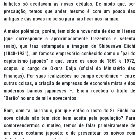
bilhetes só aceitavam as novas cédulas. De modo que, por
precaução, temos que andar mesmo é com um pouco das
antigas e das novas no bolso para não ficarmos na mão.
A maior polêmica, porém, tem sido a nova nota de dez mil ienes
(que corresponde a aproximadamente trezentos e setenta
reais), que traz estampada a imagem de
Shibusawa Eiichi
(1840-1931), um famoso empresário conhecido como o “pai do
capitalismo japonês” e que, entre os anos de 1869 e 1972,
ocupou o cargo de
Okura Daijo
(oficial do Ministério das
Finanças). Por suas realizações no campo econômico – entre
outras coisas, a criação de empresas de economia mista e dos
modernos bancos japoneses –,
Eiichi
recebeu o título de
“Barão” no ano de mil e novecentos.
Bom, com tal currículo, por que então o rosto do
Sr. Eiichi
na
nova cédula não tem sido bem aceita pela população? Para
compreendermos o motivo, temos de falar primeiramente de
um outro costume japonês: o de presentear os noivos com