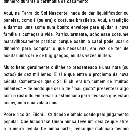
dinheiro durante a cerimônia de casamento.
Aqui, na
Terra do Sol Nascente
, nada de dar liquidificador ou
panelas, como é (ou era) o costume brasileiro. Aqui, a tradição
é darmos uma soma num bonito envelope para ajudar a nova
família a começar a vida. Particularmente, acho esse costume
maravilhosamente prático: porque assim o casal pode usar o
dinheiro para comprar o que necessita, em vez de ter de
aceitar uma série de bugigangas, muitas vezes inúteis.
Muito bem: geralmente o dinheiro presenteado é uma nota (ou
notas) de dez mil ienes. E aí é que entra o problema da nova
cédula. Comenta-se que o
Sr. Eiichi
era um homem de “muitas
amantes” – de modo que seria de “mau gosto” presentear algo
com o rosto do empresário estampado para pessoas que estão
começando uma vida a dois.
Pobre rico Sr. Eiichi.
.. Criticado e amaldiçoado pelo julgamento
popular. Que hipocrisia! Quem nunca teve um deslize que atire
a primeira cédula. De minha parte, penso que maldição mesmo