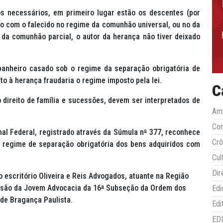
os necessários, em primeiro lugar estão os descentes (por
do com o falecido no regime da comunhão universal, ou no da
 da comunhão parcial, o autor da herança não tiver deixado
mpanheiro casado sob o regime da separação obrigatória de
to à herança fraudaria o regime imposto pela lei.
C
direito de família e sucessões, devem ser interpretados de
Amb
Co
l Federal, registrado através da Súmula n
º
377, reconhece
Crô
o regime de separação obrigatória dos bens adquiridos com
Cul
Dir
 escritório Oliveira e Reis Advogados, atuante na Região
ssão da Jovem Advocacia da 16
ª
Subseção da Ordem dos
Edi
de Bragança Paulista.
Edi
ED