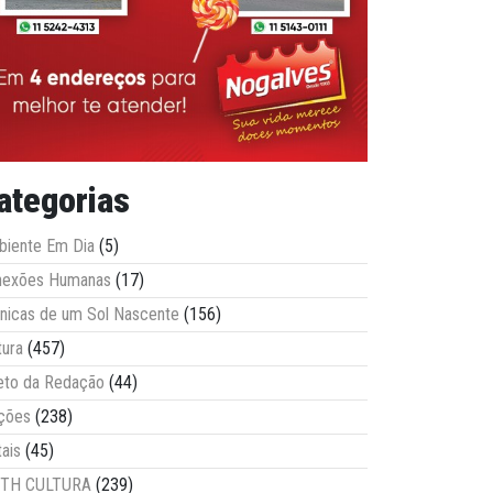
ategorias
iente Em Dia
(5)
nexões Humanas
(17)
nicas de um Sol Nascente
(156)
tura
(457)
eto da Redação
(44)
ções
(238)
tais
(45)
ITH CULTURA
(239)