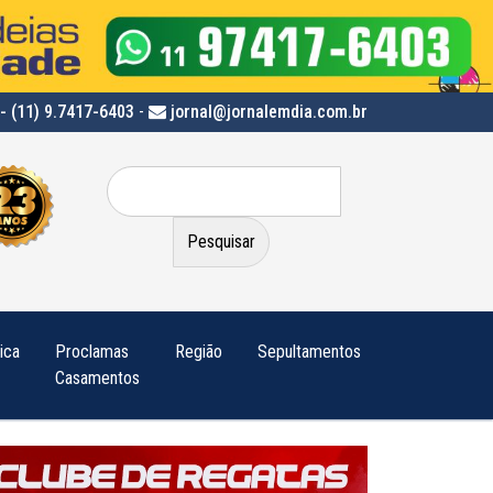
- (11) 9.7417-6403
-
jornal@jornalemdia.com.br
Pesquisar
por:
tica
Proclamas
Região
Sepultamentos
Casamentos