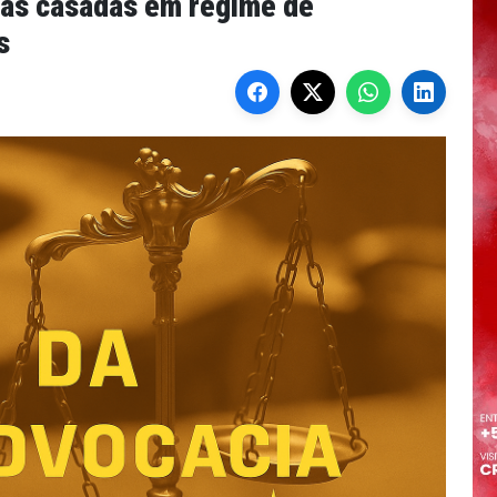
oas casadas em regime de
s