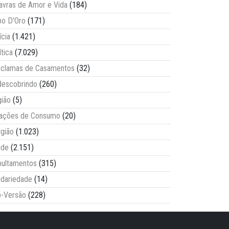
avras de Amor e Vida
(184)
o D'Oro
(171)
ícia
(1.421)
ítica
(7.029)
clamas de Casamentos
(32)
escobrindo
(260)
ião
(5)
lações de Consumo
(20)
igião
(1.023)
úde
(2.151)
ultamentos
(315)
idariedade
(14)
-Versão
(228)