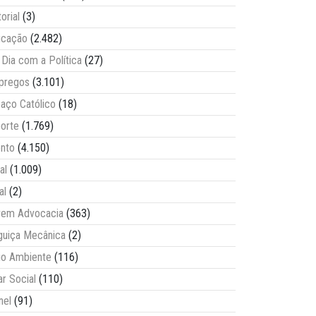
torial
(3)
ucação
(2.482)
Dia com a Política
(27)
pregos
(3.101)
aço Católico
(18)
orte
(1.769)
nto
(4.150)
al
(1.009)
al
(2)
vem Advocacia
(363)
guiça Mecânica
(2)
o Ambiente
(116)
ar Social
(110)
nel
(91)