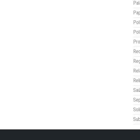
Pal
Pap
Pol
Pol
Pro
Red
Reg
Re
Rel
Sa
Sep
Sol
Sub