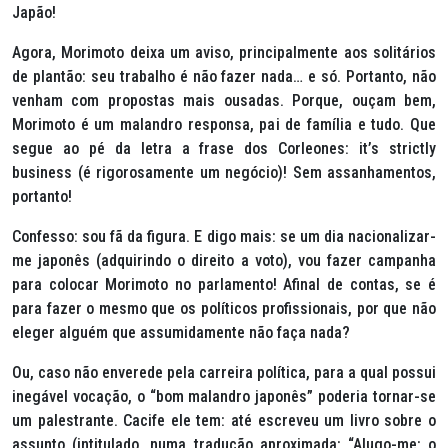
Japão!
Agora, Morimoto deixa um aviso, principalmente aos solitários
de plantão: seu trabalho é não fazer nada… e só. Portanto, não
venham com propostas mais ousadas. Porque, ouçam bem,
Morimoto é um malandro responsa, pai de família e tudo. Que
segue ao pé da letra a frase dos Corleones:
it’s strictly
business
(é rigorosamente um negócio)! Sem assanhamentos,
portanto!
Confesso: sou fã da figura. E digo mais: se um dia nacionalizar-
me japonês (adquirindo o direito a voto), vou fazer campanha
para colocar Morimoto no parlamento! Afinal de contas, se é
para fazer o mesmo que os políticos profissionais, por que não
eleger alguém que assumidamente não faça nada?
Ou, caso não enverede pela carreira política, para a qual possui
inegável vocação, o “bom malandro japonês” poderia tornar-se
um palestrante. Cacife ele tem: até escreveu um livro sobre o
assunto (intitulado, numa tradução aproximada: “Alugo-me: o