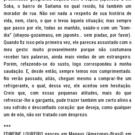
Soka, o bairro de Saitama no qual resido, há também um
morador de rua. Não sei nada a respeito de sua história de
vida, nem, claro, o que o levou àquela situação; mas sempre
que passo por ele, todas as manhãs, saúdo-o com um “bom-
dia” (ohayou-gozaimasu, em japonês… sem piadas, por favor).
Quando fiz isso pela primeira vez, ele pareceu assustado com o
meu gesto: muito provavelmente porque não costumava
receber tais palavras, ainda mais vindas de um estrangeiro.
Porém, refazendo-se do susto, logo correspondeu à minha
saudação. E, desde então, sempre temos nos cumprimentado.
No verão passado, aliás, cheguei mesmo a comprar-lhe um
refrigerante, o qual, dessa vez, ele aceitou sem hesitação.
Creio que, com essas pequenas atitudes, mais do que
refrescar-lhe a garganta, pude trazer também um certo alívio a
seu sofrido e desconfiado coração: que deseja, como qualquer
um de nós, não ser tratado com desprezo.
***
EDWEINE LOUREIRO nasceu em Manaus (Amazonas-Brasil) em