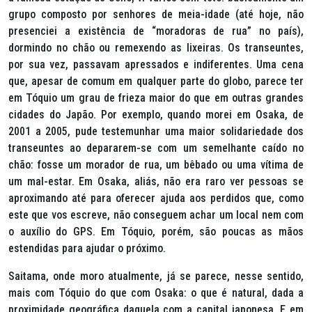
grupo composto por senhores de meia-idade (até hoje, não
presenciei a existência de “moradoras de rua” no país),
dormindo no chão ou remexendo as lixeiras. Os transeuntes,
por sua vez, passavam apressados e indiferentes. Uma cena
que, apesar de comum em qualquer parte do globo, parece ter
em Tóquio um grau de frieza maior do que em outras grandes
cidades do Japão. Por exemplo, quando morei em Osaka, de
2001 a 2005, pude testemunhar uma maior solidariedade dos
transeuntes ao depararem-se com um semelhante caído no
chão: fosse um morador de rua, um bêbado ou uma vítima de
um mal-estar. Em Osaka, aliás, não era raro ver pessoas se
aproximando até para oferecer ajuda aos perdidos que, como
este que vos escreve, não conseguem achar um local nem com
o auxílio do GPS. Em Tóquio, porém, são poucas as mãos
estendidas para ajudar o próximo.
Saitama, onde moro atualmente, já se parece, nesse sentido,
mais com Tóquio do que com Osaka: o que é natural, dada a
proximidade geográfica daquela com a capital japonesa. E em