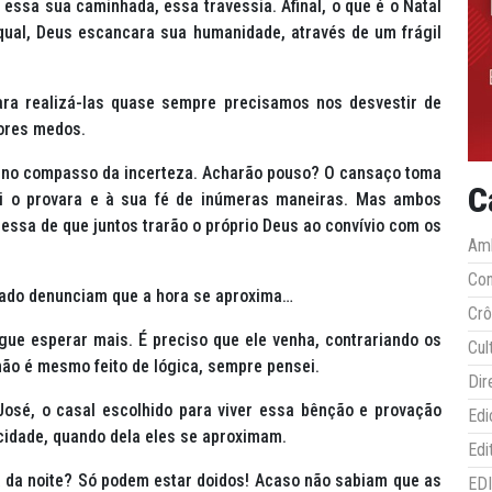
ssa sua caminhada, essa travessia. Afinal, o que é o Natal
a qual, Deus escancara sua humanidade, através de um frágil
para realizá-las quase sempre precisamos nos desvestir de
ores medos.
sa no compasso da incerteza. Acharão pouso? O cansaço toma
C
li o provara e à sua fé de inúmeras maneiras. Mas ambos
ssa de que juntos trarão o próprio Deus ao convívio com os
Amb
Co
hado denunciam que a hora se aproxima…
Crô
ue esperar mais. É preciso que ele venha, contrariando os
Cul
não é mesmo feito de lógica, sempre pensei.
Dir
José, o casal escolhido para viver essa bênção e provação
Edi
cidade, quando dela eles se aproximam.
Edi
a da noite? Só podem estar doidos! Acaso não sabiam que as
ED