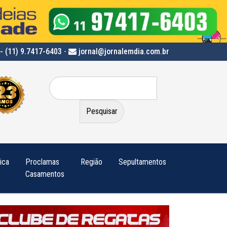
- (11) 9.7417-6403
-
jornal@jornalemdia.com.br
Pesquisar
por:
tica
Proclamas
Região
Sepultamentos
Casamentos