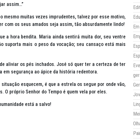
jar assim…”
Edi
o mesmo muitas vezes imprudentes, talvez por esse motivo,
Ed
ver com os seus amados seja assim, tão absurdamente lindo!
Em 
Em
e a hora bendita. Maria ainda sentirá muita dor, seu ventre
ão suporta mais o peso da vocação; seu cansaço está mais
Esp
Esp
e aliviar os pés inchados. José só quer ter a certeza de ter
Eve
a em segurança ao ápice da história redentora.
ger
 situação esquecem, é que a estrela os segue por onde vão,
Ger
s. O próprio Senhor do Tempo é quem vela por eles.
Jo
 humanidade está a salvo!
Lin
Mei
Olh
Pai