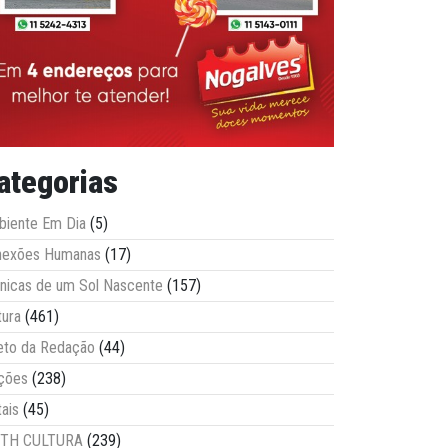
ategorias
iente Em Dia
(5)
nexões Humanas
(17)
nicas de um Sol Nascente
(157)
tura
(461)
eto da Redação
(44)
ções
(238)
tais
(45)
ITH CULTURA
(239)