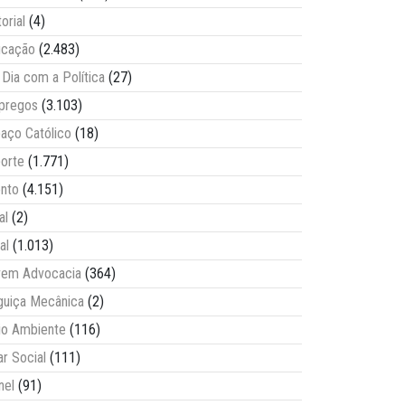
torial
(4)
ucação
(2.483)
Dia com a Política
(27)
pregos
(3.103)
aço Católico
(18)
orte
(1.771)
nto
(4.151)
al
(2)
al
(1.013)
vem Advocacia
(364)
guiça Mecânica
(2)
o Ambiente
(116)
ar Social
(111)
nel
(91)