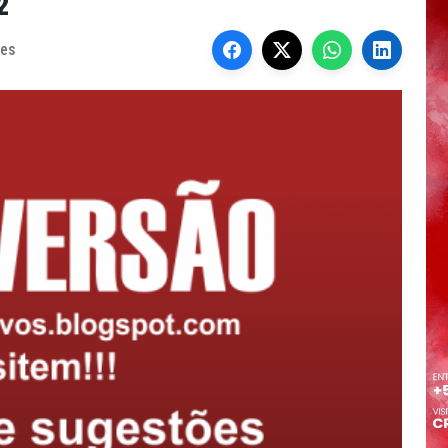
2
des