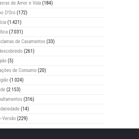
avras de Amor e Vida
(184)
o D'Oro
(172)
ícia
(1.421)
ítica
(7.031)
clamas de Casamentos
(33)
escobrindo
(261)
ião
(5)
lações de Consumo
(20)
igião
(1.024)
úde
(2.153)
ultamentos
(316)
idariedade
(14)
-Versão
(229)