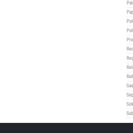
Pal
Pap
Pol
Pol
Pro
Red
Reg
Re
Rel
Sa
Sep
Sol
Sub