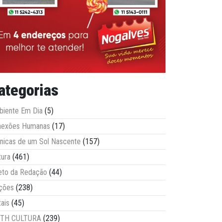
ategorias
iente Em Dia
(5)
nexões Humanas
(17)
nicas de um Sol Nascente
(157)
tura
(461)
eto da Redação
(44)
ções
(238)
tais
(45)
ITH CULTURA
(239)