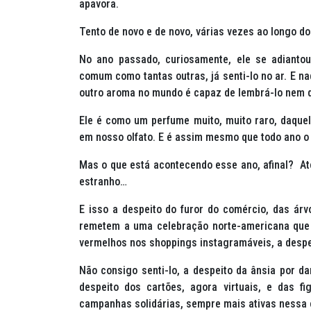
apavora.
Tento de novo e de novo, várias vezes ao longo do
No ano passado, curiosamente, ele se adiant
comum como tantas outras, já senti-lo no ar. E na
outro aroma no mundo é capaz de lembrá-lo nem d
Ele é como um perfume muito, muito raro, daque
em nosso olfato. E é assim mesmo que todo ano o s
Mas o que está acontecendo esse ano, afinal? At
estranho…
E isso a despeito do furor do comércio, das árv
remetem a uma celebração norte-americana que 
vermelhos nos shoppings instagramáveis, a despei
Não consigo senti-lo, a despeito da ânsia por d
despeito dos cartões, agora virtuais, e das f
campanhas solidárias, sempre mais ativas nessa 