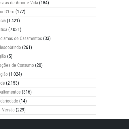
avras de Amor e Vida
(184)
o D'Oro
(172)
ícia
(1.421)
ítica
(7.031)
clamas de Casamentos
(33)
escobrindo
(261)
ião
(5)
lações de Consumo
(20)
igião
(1.024)
úde
(2.153)
ultamentos
(316)
idariedade
(14)
-Versão
(229)