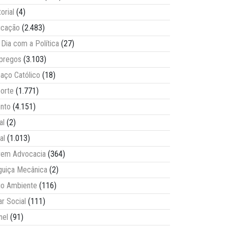
torial
(4)
ucação
(2.483)
Dia com a Política
(27)
pregos
(3.103)
aço Católico
(18)
orte
(1.771)
nto
(4.151)
al
(2)
al
(1.013)
vem Advocacia
(364)
guiça Mecânica
(2)
o Ambiente
(116)
ar Social
(111)
nel
(91)