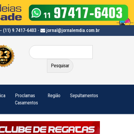
- (11) 9.7417-6403
-
jornal@jornalemdia.com.br
Pesquisar
por:
tica
Proclamas
Região
Sepultamentos
Casamentos