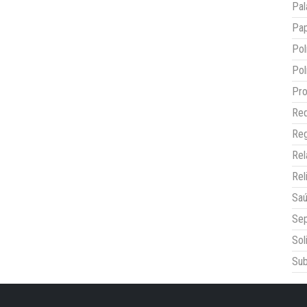
Pal
Pap
Pol
Pol
Pro
Red
Reg
Re
Rel
Sa
Sep
Sol
Sub