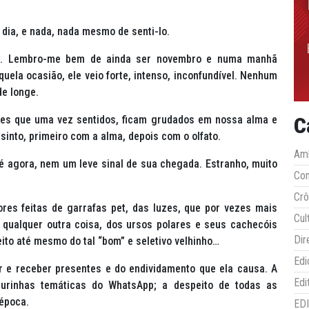
 dia, e nada, nada mesmo de senti-lo.
ou. Lembro-me bem de ainda ser novembro e numa manhã
quela ocasião, ele veio forte, intenso, inconfundível. Nenhum
e longe.
C
les que uma vez sentidos, ficam grudados em nossa alma e
into, primeiro com a alma, depois com o olfato.
Amb
é agora, nem um leve sinal de sua chegada. Estranho, muito
Co
Crô
ores feitas de garrafas pet, das luzes, que por vezes mais
Cul
qualquer outra coisa, dos ursos polares e seus cachecóis
Dir
to até mesmo do tal “bom” e seletivo velhinho…
Edi
ar e receber presentes e do endividamento que ela causa. A
Edi
igurinhas temáticas do WhatsApp; a despeito de todas as
época.
ED