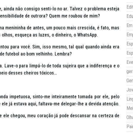
Edi
, ainda não consigo senti-lo no ar. Talvez o problema esteja
sensibilidade de outrora? Quem me roubou de mim?
Ed
Em 
a menininha de antes, um pouco mais crescida, é fato, mas
Em
s olhos, esqueça as luzes, o dinheiro, o WhatsApp.
Esp
ntou para você. Sim, isso mesmo, tal qual quando ainda era
Esp
de futebol ao bom velhinho. Lembra?
Eve
a. Lave-o para limpá-lo de toda sujeira que a indiferença e o
ger
heio desses cheiros tóxicos…
Ger
Jo
nda impetuosa, sinto-me inteiramente tomada por ele, pelo
Lin
e ele já estava aqui, faltava-me delegar-lhe a devida atenção.
Mei
que ele chegou, meu coração já pode descansar na certeza de
Olh
Pai