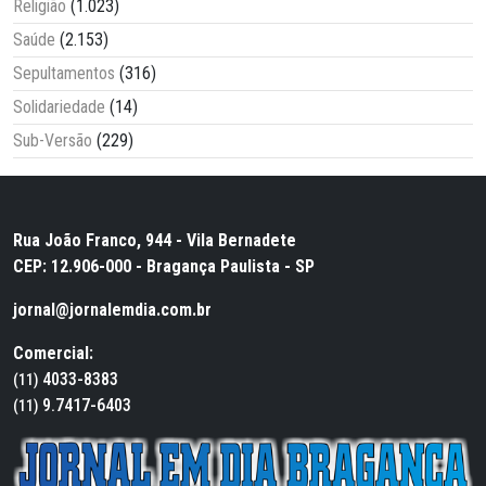
Religião
(1.023)
Saúde
(2.153)
Sepultamentos
(316)
Solidariedade
(14)
Sub-Versão
(229)
Rua João Franco, 944 - Vila Bernadete
CEP: 12.906-000 - Bragança Paulista - SP
jornal@jornalemdia.com.br
Comercial:
4033-8383
(11)
9.7417-6403
(11)