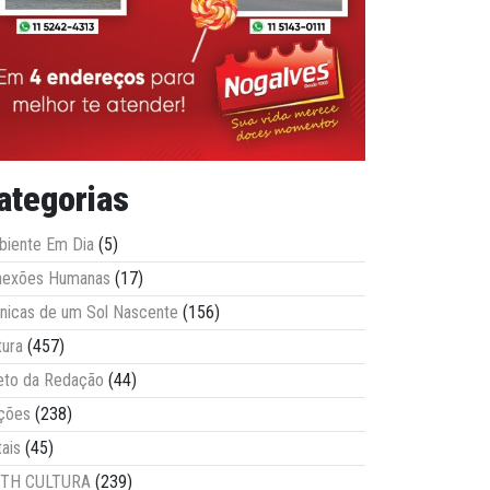
ategorias
iente Em Dia
(5)
nexões Humanas
(17)
nicas de um Sol Nascente
(156)
tura
(457)
eto da Redação
(44)
ções
(238)
tais
(45)
ITH CULTURA
(239)