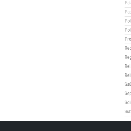
Pal
Pap
Pol
Pol
Pro
Red
Reg
Re
Rel
Sa
Sep
Sol
Sub