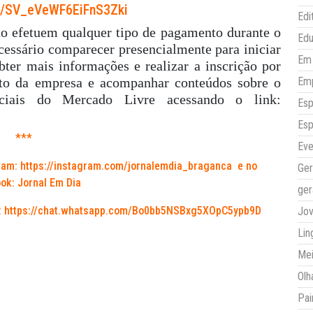
orm/SV_eVeWF6EiFnS3Zki
Edi
o efetuem qualquer tipo de pagamento durante o
Ed
ecessário comparecer presencialmente para iniciar
Em 
ter mais informações e realizar a inscrição por
nto da empresa e acompanhar conteúdos sobre o
Em
ciais do Mercado Livre acessando o link:
Esp
Esp
***
Eve
ram:
https://instagram.com/jornalemdia_braganca
e no
Ger
ok: Jornal Em Dia
ger
:
https://chat.whatsapp.com/Bo0bb5NSBxg5XOpC5ypb9D
Jo
Lin
Mei
Olh
Pai