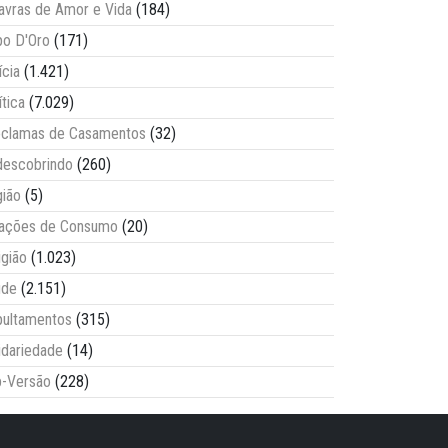
avras de Amor e Vida
(184)
o D'Oro
(171)
ícia
(1.421)
ítica
(7.029)
clamas de Casamentos
(32)
escobrindo
(260)
ião
(5)
lações de Consumo
(20)
igião
(1.023)
úde
(2.151)
ultamentos
(315)
idariedade
(14)
-Versão
(228)