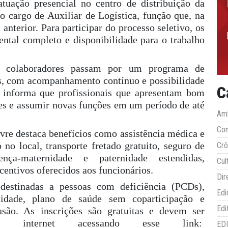
atuação presencial no centro de distribuição da
 o cargo de Auxiliar de Logística, função que, na
anterior. Para participar do processo seletivo, os
ntal completo e disponibilidade para o trabalho
 colaboradores passam por um programa de
es, com acompanhamento contínuo e possibilidade
C
a informa que profissionais que apresentam bom
 e assumir novas funções em um período de até
Amb
Co
vre destaca benefícios como assistência médica e
 no local, transporte fretado gratuito, seguro de
Crô
ça-maternidade e paternidade estendidas,
Cul
entivos oferecidos aos funcionários.
Dir
stinadas a pessoas com deficiência (PCDs),
Edi
ilidade, plano de saúde sem coparticipação e
Edi
lusão. As inscrições são gratuitas e devem ser
ela internet acessando esse link:
ED