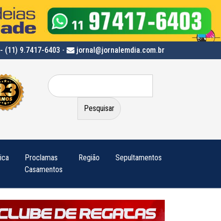
- (11) 9.7417-6403
-
jornal@jornalemdia.com.br
Pesquisar
por:
tica
Proclamas
Região
Sepultamentos
Casamentos