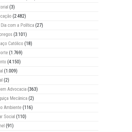
torial
(3)
ucação
(2.482)
Dia com a Política
(27)
pregos
(3.101)
aço Católico
(18)
orte
(1.769)
nto
(4.150)
al
(1.009)
al
(2)
vem Advocacia
(363)
guiça Mecânica
(2)
o Ambiente
(116)
ar Social
(110)
nel
(91)