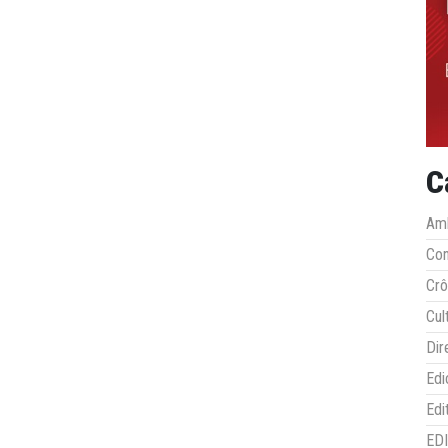
C
Amb
Co
Crô
Cul
Dir
Edi
Edi
ED