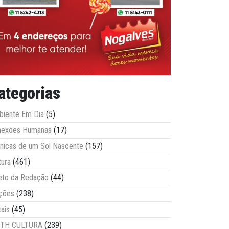
ategorias
iente Em Dia
(5)
nexões Humanas
(17)
nicas de um Sol Nascente
(157)
tura
(461)
eto da Redação
(44)
ções
(238)
tais
(45)
ITH CULTURA
(239)