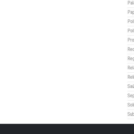
Pal
Pap
Pol
Pol
Pro
Red
Reg
Re
Rel
Sa
Sep
Sol
Sub