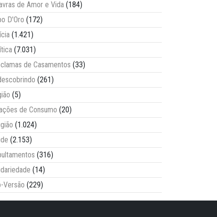
avras de Amor e Vida
(184)
o D'Oro
(172)
ícia
(1.421)
ítica
(7.031)
clamas de Casamentos
(33)
escobrindo
(261)
ião
(5)
lações de Consumo
(20)
igião
(1.024)
úde
(2.153)
ultamentos
(316)
idariedade
(14)
-Versão
(229)