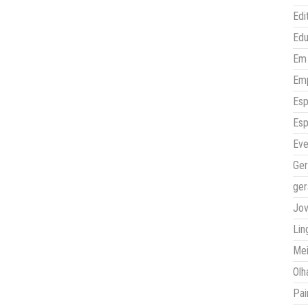
Edi
Ed
Em 
Em
Esp
Esp
Eve
Ger
ger
Jo
Lin
Mei
Olh
Pai