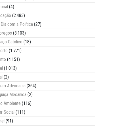
torial
(4)
ucação
(2.483)
Dia com a Política
(27)
pregos
(3.103)
aço Católico
(18)
orte
(1.771)
nto
(4.151)
al
(1.013)
al
(2)
vem Advocacia
(364)
guiça Mecânica
(2)
o Ambiente
(116)
ar Social
(111)
nel
(91)