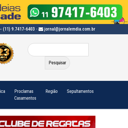
- (11) 9.7417-6403
-
jornal@jornalemdia.com.br
Pesquisar
por:
tica
Proclamas
Região
Sepultamentos
Casamentos