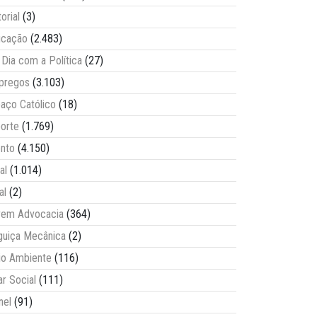
torial
(3)
ucação
(2.483)
Dia com a Política
(27)
pregos
(3.103)
aço Católico
(18)
orte
(1.769)
nto
(4.150)
al
(1.014)
al
(2)
vem Advocacia
(364)
guiça Mecânica
(2)
o Ambiente
(116)
ar Social
(111)
nel
(91)