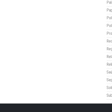
Pal
Pap
Pol
Pol
Pro
Red
Reg
Re
Rel
Sa
Sep
Sol
Sub