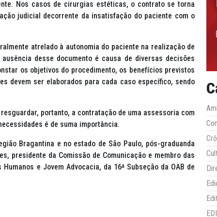
nte. Nos casos de cirurgias estéticas, o contrato se torna
ação judicial decorrente da insatisfação do paciente com o
ralmente atrelado à autonomia do paciente na realização de
A ausência desse documento é causa de diversas decisões
nstar os objetivos do procedimento, os benefícios previstos
Eles devem ser elaborados para cada caso específico, sendo
C
Amb
 resguardar, portanto, a contratação de uma assessoria com
Co
 necessidades é de suma importância.
Crô
egião Bragantina e no estado de São Paulo, pós-graduanda
Cul
sões, presidente da Comissão de Comunicação e membro das
os Humanos e Jovem Advocacia, da 16
ª
Subseção da OAB de
Dir
Edi
Edi
ED