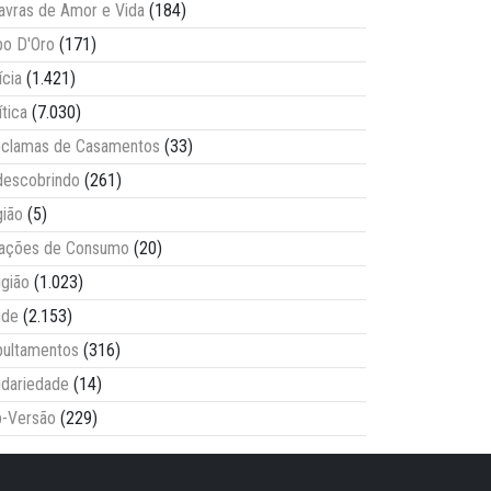
avras de Amor e Vida
(184)
o D'Oro
(171)
ícia
(1.421)
ítica
(7.030)
clamas de Casamentos
(33)
escobrindo
(261)
ião
(5)
lações de Consumo
(20)
igião
(1.023)
úde
(2.153)
ultamentos
(316)
idariedade
(14)
-Versão
(229)