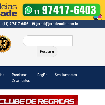
- (11) 9.7417-6403
-
jornal@jornalemdia.com.br
Pesquisar
por:
tica
Proclamas
Região
Sepultamentos
Casamentos