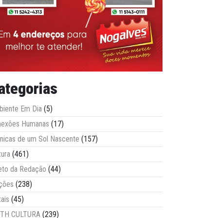
ategorias
iente Em Dia
(5)
nexões Humanas
(17)
nicas de um Sol Nascente
(157)
tura
(461)
eto da Redação
(44)
ções
(238)
tais
(45)
ITH CULTURA
(239)