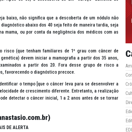
a baixo, não significa que a descoberta de um nódulo não
diagnóstico abaixo dos 40 seja feito de maneira tardia, seja
 na mama, ou por conta da negligência dos médicos com as
to risco (que tenham familiares de 1º grau com câncer de
C
enética) devem iniciar a mamografia a partir dos 35 anos,
aminados a partir dos 20. Fora desse grupo de risco a
Amb
os, favorecendo o diagnóstico precoce.
Co
entificar o tempo [que o câncer leva para se desenvolver a
Crô
locidade de crescimento diferente. Entretanto, a realização
Cul
de detectar o câncer inicial, 1 a 2 anos antes de se tornar
Dir
Edi
nastasio.com.br)
Edi
AIS DE ALERTA
ED