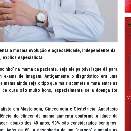
senta a mesma evolução e agressividade, independente da
a, explica especialista
cinho” na mama da paciente, seja ele palpável (que dá para
um exame de imagem. Antigamente o diagnóstico era uma
de mama ainda seja o tipo que mais acomete e mata entre as
s de cura são muito bons, especialmente se a doença for
ista em Mastologia, Ginecologia e Obstetrícia, Anastasio
incidência do câncer de mama aumenta conforme a idade da
ncer: abaixo dos 40 anos, 90% são considerados benignos;
go. Após os 60, a descoberta de um “caroço” aumenta as