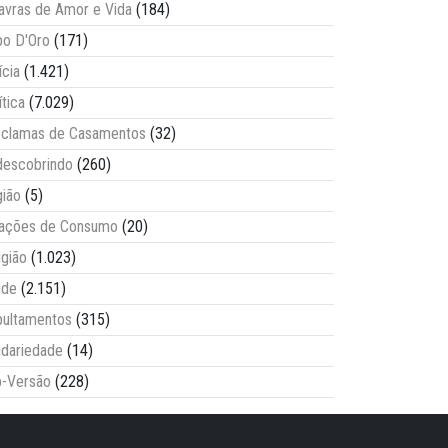
avras de Amor e Vida
(184)
o D'Oro
(171)
ícia
(1.421)
ítica
(7.029)
clamas de Casamentos
(32)
escobrindo
(260)
ião
(5)
lações de Consumo
(20)
igião
(1.023)
úde
(2.151)
ultamentos
(315)
idariedade
(14)
-Versão
(228)