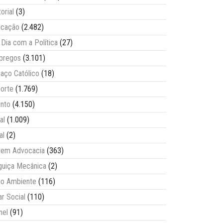
torial
(3)
ucação
(2.482)
Dia com a Política
(27)
pregos
(3.101)
aço Católico
(18)
orte
(1.769)
nto
(4.150)
al
(1.009)
al
(2)
vem Advocacia
(363)
guiça Mecânica
(2)
o Ambiente
(116)
ar Social
(110)
nel
(91)