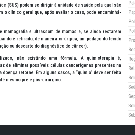
Pal
úde (SUS) podem se dirigir à unidade de saúde pela qual são
m o clínico geral que, após avaliar o caso, pode encaminhá-
Pap
Pol
Pol
de mamografia e ultrassom de mamas e, se ainda restarem
uando é retirado, de maneira cirúrgica, um pedaço do tecido
Pro
ação ou descarte do diagnóstico de câncer).
Red
alizado, não existindo uma fórmula. A quimioterapia é,
Reg
az de eliminar possíveis células cancerígenas presentes na
Re
 doença retorne. Em alguns casos, a “quimio” deve ser feita
Rel
até mesmo pré e pós-cirúrgico.
Sa
Sep
Sol
Sub