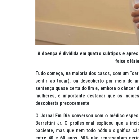
A doença é dividida em quatro subtipos e apre
faixa etári
Tudo começa, na maioria dos casos, com um “caro
sentir ao tocar), ou descoberto por meio de 
sentença quase certa do fim e, embora o câncer 
mulheres, é importante destacar que os índice
descoberta precocemente.
O
Jornal Em Dia
conversou com o médico especial
Berrettini Jr. O profissional explicou que a 
paciente, mas que nem todo nódulo significa câ
entre 40 e 60 anos, 60% não representam peri