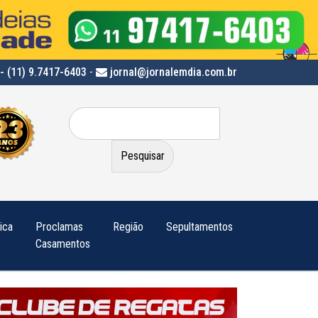
- (11) 9.7417-6403
-
jornal@jornalemdia.com.br
Pesquisar
por:
tica
Proclamas
Região
Sepultamentos
Casamentos