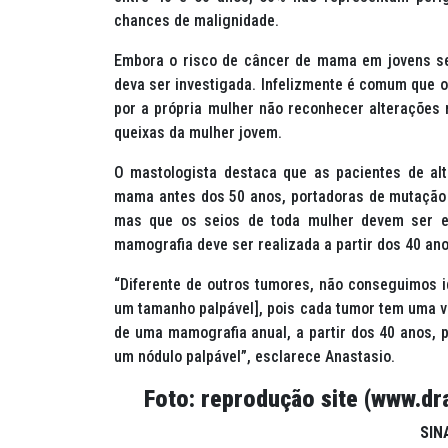
chances de malignidade.
Embora o risco de câncer de mama em jovens sej
deva ser investigada. Infelizmente é comum que o 
por a própria mulher não reconhecer alterações
queixas da mulher jovem.
O mastologista destaca que as pacientes de al
mama antes dos 50 anos, portadoras de mutação g
mas que os seios de toda mulher devem ser ex
mamografia deve ser realizada a partir dos 40 an
“Diferente de outros tumores, não conseguimos id
um tamanho palpável], pois cada tumor tem uma ve
de uma mamografia anual, a partir dos 40 anos, po
um nódulo palpável”, esclarece Anastasio.
Foto: reprodução site (www.dra
SIN