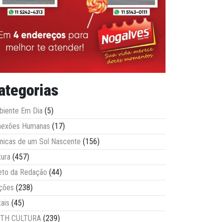
ategorias
iente Em Dia
(5)
nexões Humanas
(17)
nicas de um Sol Nascente
(156)
tura
(457)
eto da Redação
(44)
ções
(238)
tais
(45)
ITH CULTURA
(239)