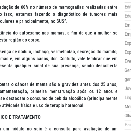
Edi
redução de 60% no número de mamografias realizadas entre
o isso, estamos fazendo o diagnóstico de tumores mais
Ed
iculares e principalmente, no SUS”.
Em 
rtância do autoexame nas mamas, a fim de que a mulher se
Em
sta região do corpo.
Esp
ença de nódulo, inchaço, vermelhidão, secreção do mamilo,
Esp
mas e, em alguns casos, dor. Contudo, vale lembrar que em
Eve
esenta qualquer sinal de sua presença, sendo descoberta
Ger
ger
contra o câncer de mama são a gravidez antes dos 25 anos,
Jo
amamentação, primeira menstruação após os 12 anos e
Lin
 se destacam o consumo de bebida alcoólica (principalmente
 atividade física e uso de terapia hormonal.
Mei
Olh
ICO E TRATAMENTO
Pai
u um nódulo no seio é a consulta para avaliação de um