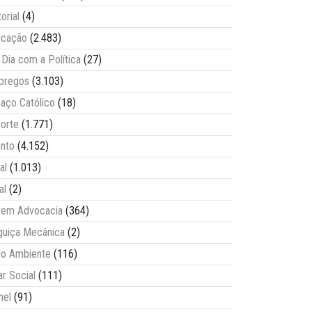
torial
(4)
ucação
(2.483)
Dia com a Política
(27)
pregos
(3.103)
aço Católico
(18)
orte
(1.771)
nto
(4.152)
al
(1.013)
al
(2)
vem Advocacia
(364)
guiça Mecânica
(2)
o Ambiente
(116)
ar Social
(111)
nel
(91)