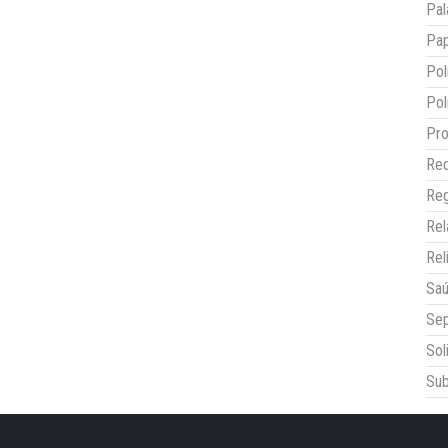
Pal
Pap
Pol
Pol
Pro
Red
Reg
Re
Rel
Sa
Sep
Sol
Sub