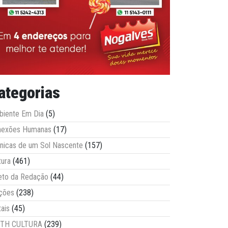
ategorias
iente Em Dia
(5)
nexões Humanas
(17)
nicas de um Sol Nascente
(157)
tura
(461)
eto da Redação
(44)
ções
(238)
tais
(45)
ITH CULTURA
(239)