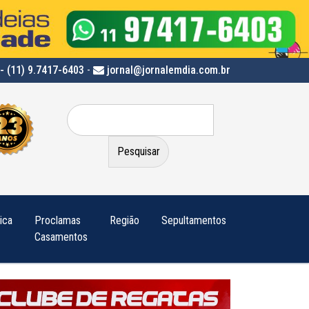
- (11) 9.7417-6403
-
jornal@jornalemdia.com.br
Pesquisar
por:
tica
Proclamas
Região
Sepultamentos
Casamentos