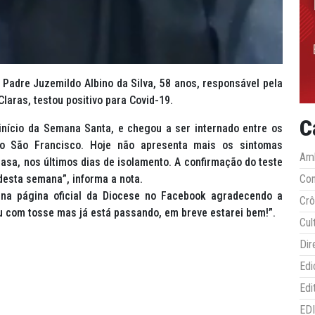
Padre Juzemildo Albino da Silva, 58 anos, responsável pela
laras, testou positivo para Covid-19.
C
início da Semana Santa, e chegou a ser internado entre os
rio São Francisco. Hoje não apresenta mais os sintomas
Amb
asa, nos últimos dias de isolamento. A confirmação do teste
 desta semana”, informa a nota.
Co
 na página oficial da Diocese no Facebook agradecendo a
Crô
 com tosse mas já está passando, em breve estarei bem!”.
Cul
Dir
Edi
Edi
ED