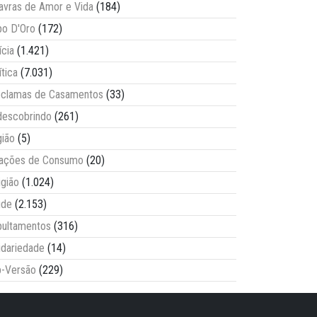
avras de Amor e Vida
(184)
o D'Oro
(172)
ícia
(1.421)
ítica
(7.031)
clamas de Casamentos
(33)
escobrindo
(261)
ião
(5)
lações de Consumo
(20)
igião
(1.024)
úde
(2.153)
ultamentos
(316)
idariedade
(14)
-Versão
(229)