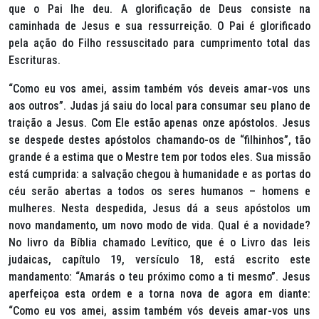
que o Pai lhe deu. A glorificação de Deus consiste na
caminhada de Jesus e sua ressurreição. O Pai é glorificado
pela ação do Filho ressuscitado para cumprimento total das
Escrituras.
“Como eu vos amei, assim também vós deveis amar-vos uns
aos outros”
. Judas já saiu do local para consumar seu plano de
traição a Jesus. Com Ele estão apenas onze apóstolos. Jesus
se despede destes apóstolos chamando-os de
“filhinhos”
, tão
grande é a estima que o Mestre tem por todos eles. Sua missão
está cumprida: a salvação chegou à humanidade e as portas do
céu serão abertas a todos os seres humanos – homens e
mulheres. Nesta despedida, Jesus dá a seus apóstolos um
novo mandamento, um novo modo de vida. Qual é a novidade?
No livro da Bíblia chamado Levítico, que é o Livro das leis
judaicas, capítulo 19, versículo 18, está escrito este
mandamento: “Amarás o teu próximo como a ti mesmo”. Jesus
aperfeiçoa esta ordem e a torna nova de agora em diante:
“Como eu vos amei, assim também vós deveis amar-vos uns