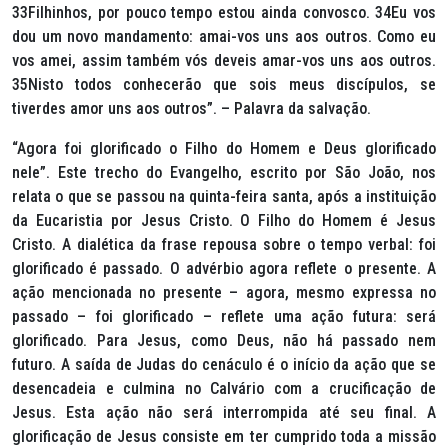
33Filhinhos, por pouco tempo estou ainda convosco. 34Eu vos
dou um novo mandamento: amai-vos uns aos outros. Como eu
vos amei, assim também vós deveis amar-vos uns aos outros.
35Nisto todos conhecerão que sois meus discípulos, se
tiverdes amor uns aos outros”. – Palavra da salvação.
“Agora foi glorificado o Filho do Homem e Deus glorificado
nele”.
Este trecho do Evangelho, escrito por São João, nos
relata o que se passou na quinta-feira santa, após a instituição
da Eucaristia por Jesus Cristo. O Filho do Homem é Jesus
Cristo. A dialética da frase repousa sobre o tempo verbal: foi
glorificado é passado. O advérbio agora reflete o presente. A
ação mencionada no presente – agora, mesmo expressa no
passado – foi glorificado – reflete uma ação futura: será
glorificado. Para Jesus, como Deus, não há passado nem
futuro. A saída de Judas do cenáculo é o início da ação que se
desencadeia e culmina no Calvário com a crucificação de
Jesus. Esta ação não será interrompida até seu final. A
glorificação de Jesus consiste em ter cumprido toda a missão