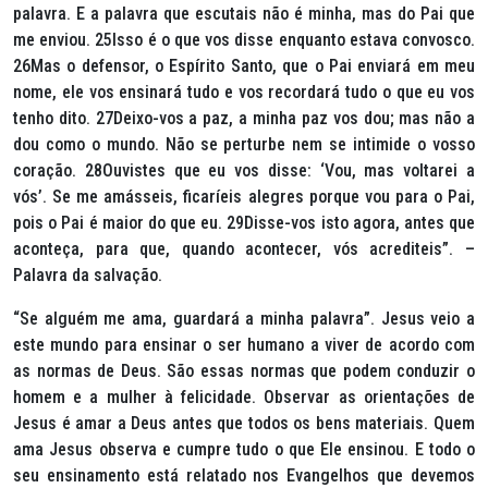
palavra. E a palavra que escutais não é minha, mas do Pai que
me enviou. 25Isso é o que vos disse enquanto estava convosco.
26Mas o defensor, o Espírito Santo, que o Pai enviará em meu
nome, ele vos ensinará tudo e vos recordará tudo o que eu vos
tenho dito. 27Deixo-vos a paz, a minha paz vos dou; mas não a
dou como o mundo. Não se perturbe nem se intimide o vosso
coração. 28Ouvistes que eu vos disse: ‘Vou, mas voltarei a
vós’. Se me amásseis, ficaríeis alegres porque vou para o Pai,
pois o Pai é maior do que eu. 29Disse-vos isto agora, antes que
aconteça, para que, quando acontecer, vós acrediteis”. –
Palavra da salvação.
“Se alguém me ama, guardará a minha palavra”
. Jesus veio a
este mundo para ensinar o ser humano a viver de acordo com
as normas de Deus. São essas normas que podem conduzir o
homem e a mulher à felicidade. Observar as orientações de
Jesus é amar a Deus antes que todos os bens materiais. Quem
ama Jesus observa e cumpre tudo o que Ele ensinou. E todo o
seu ensinamento está relatado nos Evangelhos que devemos