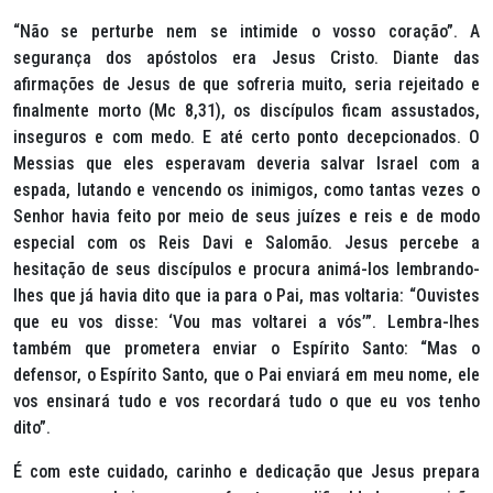
“Não se perturbe nem se intimide o vosso coração”.
A
segurança dos apóstolos era Jesus Cristo. Diante das
afirmações de Jesus de que sofreria muito, seria rejeitado e
finalmente morto (Mc 8,31), os discípulos ficam assustados,
inseguros e com medo. E até certo ponto decepcionados. O
Messias que eles esperavam deveria salvar Israel com a
espada, lutando e vencendo os inimigos, como tantas vezes o
Senhor havia feito por meio de seus juízes e reis e de modo
especial com os Reis Davi e Salomão. Jesus percebe a
hesitação de seus discípulos e procura animá-los lembrando-
lhes que já havia dito que ia para o Pai, mas voltaria:
“Ouvistes
que eu vos disse: ‘Vou mas voltarei a vós’”.
Lembra-lhes
também que prometera enviar o Espírito Santo:
“Mas o
defensor, o Espírito Santo, que o Pai enviará em meu nome, ele
vos ensinará tudo e vos recordará tudo o que eu vos tenho
dito”.
É com este cuidado, carinho e dedicação que Jesus prepara