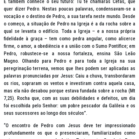
E também conhece o seu futuro: Tu te chamarás Cefas, que
quer dizer Pedro. Nestas poucas palavras, condensavam-se a
vocação e o destino de Pedro, a sua tarefa neste mundo. Desde
o começo, a situação de Pedro na Igreja é a da rocha sobre a
qual se levanta o edifício. Toda a Igreja – e a nossa própria
fidelidade à graça – tem como pedra angular, como alicerce
firme, o amor, a obediência e a união com o Sumo Pontífice; em
Pedro, robustece-se a nossa fortaleza, ensina São Leão
Magno. Olhando para Pedro e para toda a Igreja na sua
peregrinação terrena, vemos que lhes podem ser aplicadas as
palavras pronunciadas por Jesus: Caiu a chuva, transbordaram
os rios, sopraram os ventos e investiram contra aquela casa,
mas ela não desabou porque estava fundada sobre a rocha (Mt
7,25). Rocha que, com as suas debilidades e defeitos, um dia
foi escolhida pelo Senhor: um pobre pescador da Galileia e os
seus sucessores ao longo dos séculos”.
“O encontro de Pedro com Jesus deve ter impressionado
profundamente os que o presenciaram, familiarizados como