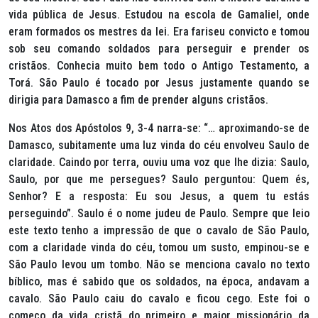
vida pública de Jesus. Estudou na escola de Gamaliel, onde
eram formados os mestres da lei. Era fariseu convicto e tomou
sob seu comando soldados para perseguir e prender os
cristãos. Conhecia muito bem todo o Antigo Testamento, a
Torá. São Paulo é tocado por Jesus justamente quando se
dirigia para Damasco a fim de prender alguns cristãos.
Nos Atos dos Apóstolos 9, 3-4 narra-se:
“… aproximando-se de
Damasco, subitamente uma luz vinda do céu envolveu Saulo de
claridade. Caindo por terra, ouviu uma voz que lhe dizia: Saulo,
Saulo, por que me persegues? Saulo perguntou: Quem és,
Senhor? E a resposta: Eu sou Jesus, a quem tu estás
perseguindo”
. Saulo é o nome judeu de Paulo. Sempre que leio
este texto tenho a impressão de que o cavalo de São Paulo,
com a claridade vinda do céu, tomou um susto, empinou-se e
São Paulo levou um tombo. Não se menciona cavalo no texto
bíblico, mas é sabido que os soldados, na época, andavam a
cavalo. São Paulo caiu do cavalo e ficou cego. Este foi o
começo da vida cristã do primeiro e maior missionário da