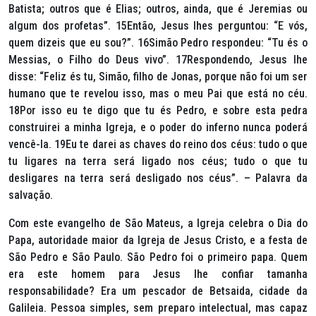
Batista; outros que é Elias; outros, ainda, que é Jeremias ou
algum dos profetas”. 15Então, Jesus lhes perguntou: “E vós,
quem dizeis que eu sou?”. 16Simão Pedro respondeu: “Tu és o
Messias, o Filho do Deus vivo”. 17Respondendo, Jesus lhe
disse: “Feliz és tu, Simão, filho de Jonas, porque não foi um ser
humano que te revelou isso, mas o meu Pai que está no céu.
18Por isso eu te digo que tu és Pedro, e sobre esta pedra
construirei a minha Igreja, e o poder do inferno nunca poderá
vencê-la. 19Eu te darei as chaves do reino dos céus: tudo o que
tu ligares na terra será ligado nos céus; tudo o que tu
desligares na terra será desligado nos céus”. – Palavra da
salvação.
Com este evangelho de São Mateus, a Igreja celebra o Dia do
Papa, autoridade maior da Igreja de Jesus Cristo, e a festa de
São Pedro e São Paulo. São Pedro foi o primeiro papa. Quem
era este homem para Jesus lhe confiar tamanha
responsabilidade? Era um pescador de Betsaida, cidade da
Galileia. Pessoa simples, sem preparo intelectual, mas capaz