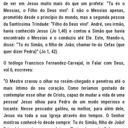
de ver em Jesus muito mais do que um profeta:
“Tu és o
Messias, o Filho do Deus vivo”.
E não o Messias apenas,
prometido desde o princípio do mundo, mas a segunda pessoa
da Santíssima Trindade:
“Filho do Deus vivo”.
André, seu irmão,
havia conhecido Jesus (Jo 1,40) e contou a Simão que havia
encontrado o Messias e o conduziu até Ele. Este, fitando-o,
disse:
“Tu és Simão, o filho de João; chamar-te-ás Cefas (que
quer dizer Pedra)” (Jo 1, 42).
O teólogo Francisco Fernandez-Carvajal, in Falar com Deus,
vol.6, escreveu:
“O Mestre cravou o olhar no recém-chegado e penetrou até o
mais íntimo do seu coração. Como teríamos gostado de
contemplar esse olhar de Cristo, capaz de mudar a vida de uma
pessoa! Jesus olhou para Pedro de um modo imperioso e
tocante. Nesse pescador galileu, ou melhor, para além dele,
Jesus via toda a sua Igreja através dos tempos. O Senhor
mostrou conhecê-lo desde sempre: Tu és Simão, filho de João!