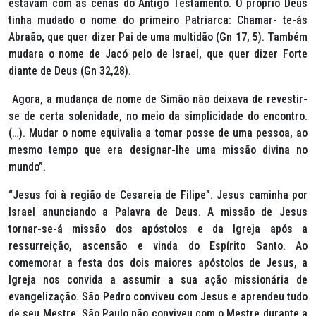
estavam com as cenas do Antigo Testamento. O próprio Deus
tinha mudado o nome do primeiro Patriarca: Chamar- te-ás
Abraão, que quer dizer Pai de uma multidão (Gn 17, 5). Também
mudara o nome de Jacó pelo de Israel, que quer dizer Forte
diante de Deus (Gn 32,28).
Agora, a mudança de nome de Simão não deixava de revestir-
se de certa solenidade, no meio da simplicidade do encontro.
(…). Mudar o nome equivalia a tomar posse de uma pessoa, ao
mesmo tempo que era designar-lhe uma missão divina no
mundo”.
“Jesus foi à região de Cesareia de Filipe”.
Jesus caminha por
Israel anunciando a Palavra de Deus. A missão de Jesus
tornar-se-á missão dos apóstolos e da Igreja após a
ressurreição, ascensão e vinda do Espírito Santo. Ao
comemorar a festa dos dois maiores apóstolos de Jesus, a
Igreja nos convida a assumir a sua ação missionária de
evangelização. São Pedro conviveu com Jesus e aprendeu tudo
de seu Mestre. São Paulo não conviveu com o Mestre durante a