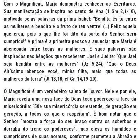
Com o Magnificat, Maria demonstra conhecer as Escrituras.
Sua manifestação se inspira no canto de Ana (1 Sm 2,1-10),
motivada pelas palavras da prima Isabel:
“Bendita és tu entre
as mulheres e bendito é o fruto de teu ventre! (…) Feliz aquela
que creu, pois o que lhe foi dito da parte do Senhor será
cumprido!”
A prima é a primeira pessoa a anunciar que Maria é
abençoada entre todas as mulheres. E suas palavras são
inspiradas nas bênçãos que receberam Jael e Judite:
“Que Jael
seja bendita entre as mulheres” (Jz 5,24); “Que o Deus
Altíssimo abençoe você, minha filha, mais que todas as
mulheres da terra” (Jt 13,18; cf Gn 14,19-20).
O Magnificat é um verdadeiro salmo de louvor. Nele e por ele,
Maria revela uma nova face do Deus todo poderoso, a face da
misericórdia:
“50
e sua misericórdia se estende, de geração em
geração, a todos os que o respeitam”.
É bom notar que o
Senhor
“mostra a força do seu braço contra os soberbos e
derruba do trono os poderosos”
, mas eleva os humildes e
cumpridores de suas normas, conforme prometeu a Abraão e