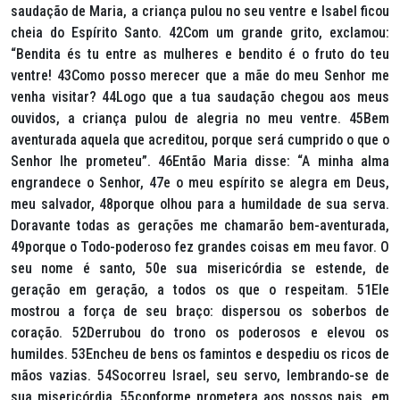
saudação de Maria, a criança pulou no seu ventre e Isabel ficou
cheia do Espírito Santo. 42Com um grande grito, exclamou:
“Bendita és tu entre as mulheres e bendito é o fruto do teu
ventre! 43Como posso merecer que a mãe do meu Senhor me
venha visitar? 44Logo que a tua saudação chegou aos meus
ouvidos, a criança pulou de alegria no meu ventre. 45Bem
aventurada aquela que acreditou, porque será cumprido o que o
Senhor lhe prometeu”. 46Então Maria disse: “A minha alma
engrandece o Senhor, 47e o meu espírito se alegra em Deus,
meu salvador, 48porque olhou para a humildade de sua serva.
Doravante todas as gerações me chamarão bem-aventurada,
49porque o Todo-poderoso fez grandes coisas em meu favor. O
seu nome é santo, 50e sua misericórdia se estende, de
geração em geração, a todos os que o respeitam. 51Ele
mostrou a força de seu braço: dispersou os soberbos de
coração. 52Derrubou do trono os poderosos e elevou os
humildes. 53Encheu de bens os famintos e despediu os ricos de
mãos vazias. 54Socorreu Israel, seu servo, lembrando-se de
sua misericórdia, 55conforme prometera aos nossos pais, em