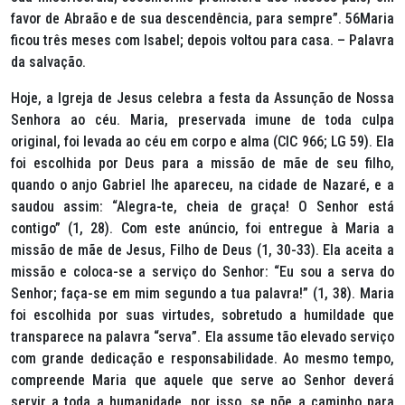
favor de Abraão e de sua descendência, para sempre”. 56Maria
ficou três meses com Isabel; depois voltou para casa. – Palavra
da salvação.
Hoje, a Igreja de Jesus celebra a festa da Assunção de Nossa
Senhora ao céu. Maria, preservada imune de toda culpa
original, foi levada ao céu em corpo e alma (CIC 966; LG 59). Ela
foi escolhida por Deus para a missão de mãe de seu filho,
quando o anjo Gabriel lhe apareceu, na cidade de Nazaré, e a
saudou assim:
“Alegra-te, cheia de graça! O Senhor está
contigo” (1, 28).
Com este anúncio, foi entregue à Maria a
missão de mãe de Jesus, Filho de Deus (1, 30-33). Ela aceita a
missão e coloca-se a serviço do Senhor:
“Eu sou a serva do
Senhor; faça-se em mim segundo a tua palavra!” (1, 38).
Maria
foi escolhida por suas virtudes, sobretudo a humildade que
transparece na palavra “serva”. Ela assume tão elevado serviço
com grande dedicação e responsabilidade. Ao mesmo tempo,
compreende Maria que aquele que serve ao Senhor deverá
servir a toda a humanidade, por isso, se põe a caminho para