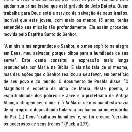
ajudar sua prima Isabel que está grávida de João Batista. Quem
trabalha para Deus está a serviço da salvação de seus irmãos.
Incrível que esta jovem, com mais ou menos 15 anos, tenha
entendido sua missão tão profundamente. Ela assim procedeu
movida pelo Espírito Santo do Senhor.
“A minha alma engrandece o Senhor, e o meu espírito se alegra
em Deus, meu salvador, porque olhou para a humildade de sua
serva”
. Este canto constitui a expressão mais longa
pronunciada por Maria na Bíblia. E ela não fala de si mesma,
mas das ações que o Senhor realizou a seu favor, em benefício
de seu povo e do mundo. O documento de Puebla disse:
“O
Magnificat é espelho da alma de Maria. Neste poema, a
espiritualidade dos pobres de Javé e o profetismo da Antiga
Aliança atingem seu cume. (…) Aí Maria se nos manifesta vazia
de si própria e depositando toda sua confiança na misericórdia
do Pai. (…) Deus ‘exalta os humildes’ e, se for o caso, ‘derruba
os poderosos de seus tronos’”
(Puebla 297).