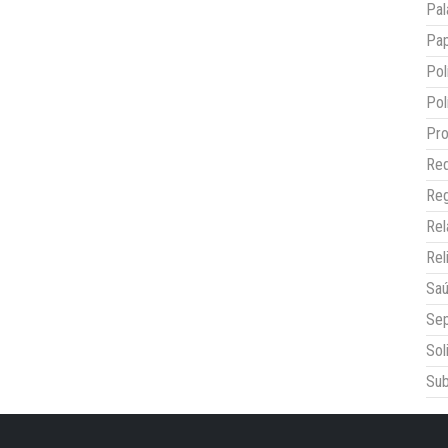
Pal
Pap
Pol
Pol
Pro
Red
Reg
Re
Rel
Sa
Sep
Sol
Sub