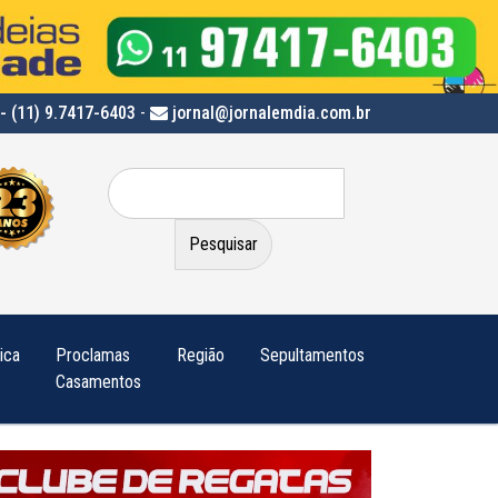
- (11) 9.7417-6403
-
jornal@jornalemdia.com.br
Pesquisar
por:
tica
Proclamas
Região
Sepultamentos
Casamentos