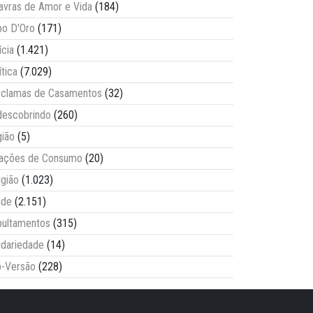
avras de Amor e Vida
(184)
o D'Oro
(171)
ícia
(1.421)
ítica
(7.029)
clamas de Casamentos
(32)
escobrindo
(260)
ião
(5)
lações de Consumo
(20)
igião
(1.023)
úde
(2.151)
ultamentos
(315)
idariedade
(14)
-Versão
(228)