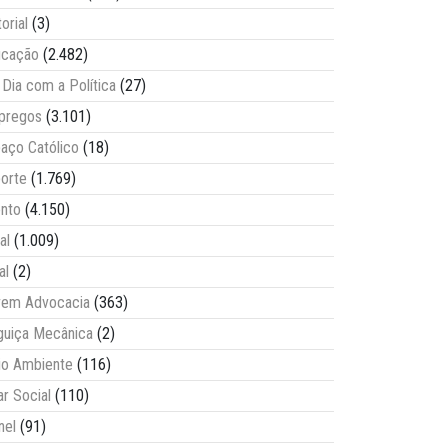
torial
(3)
ucação
(2.482)
Dia com a Política
(27)
pregos
(3.101)
aço Católico
(18)
orte
(1.769)
nto
(4.150)
al
(1.009)
al
(2)
vem Advocacia
(363)
guiça Mecânica
(2)
o Ambiente
(116)
ar Social
(110)
nel
(91)