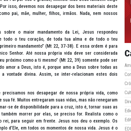
Por isso, devemos nos desapegar dos bens materiais deste
mo pai, mãe, mulher, filhos, irmãos. Nada, nem nossos
us sobre o maior mandamento da Lei, Jesus respondeu
 todo o teu coração, de toda tua alma e de todo o teu
 primeiro mandamento”
(Mt 22, 37-38). E essa ordem é para
C
nico Senhor. Até nossa própria vida deve ser considerada
teu próximo como a ti mesmo”
(Mt 22, 39) somente pode ser
Amb
o amor a Deus, isto é, porque amo a Deus sobre todas as
a vontade divina. Assim, se inter-relacionam estes dois
Co
Crô
Cul
 precisamos nos desapegar de nossa própria vida, como
de sua fé. Muitos entregaram suas vidas, mas não renegaram
Dir
r-se de disponibilidade para a cruz, isto é, tornar suas as
Edi
 também morrer por elas, se preciso for. Realista como o
Edi
o rei, para seguir em frente. Jesus nos deu o exemplo. Os
plo d’Ele, em todos os momentos de nossa vida. Jesus é o
ED