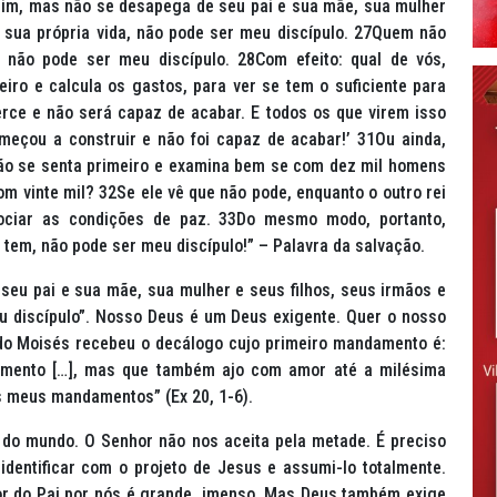
mim, mas não se desapega de seu pai e sua mãe, sua mulher
a sua própria vida, não pode ser meu discípulo. 27Quem não
não pode ser meu discípulo. 28Com efeito: qual de vós,
iro e calcula os gastos, para ver se tem o suficiente para
cerce e não será capaz de acabar. E todos os que virem isso
eçou a construir e não foi capaz de acabar!’ 31Ou ainda,
 não se senta primeiro e examina bem se com dez mil homens
m vinte mil? 32Se ele vê que não pode, enquanto o outro rei
ociar as condições de paz. 33Do mesmo modo, portanto,
 tem, não pode ser meu discípulo!” – Palavra da salvação.
eu pai e sua mãe, sua mulher e seus filhos, seus irmãos e
 discípulo”.
Nosso Deus é um Deus exigente. Quer o nosso
ando Moisés recebeu o decálogo cujo primeiro mandamento é:
umento […], mas que também ajo com amor até a milésima
 meus mandamentos” (Ex 20, 1-6).
o mundo. O Senhor não nos aceita pela metade. É preciso
identificar com o projeto de Jesus e assumi-lo totalmente.
r do Pai por nós é grande, imenso. Mas Deus também exige