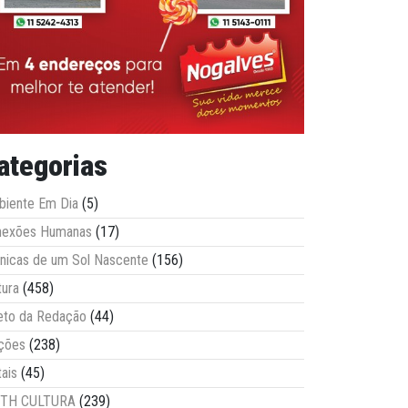
ategorias
iente Em Dia
(5)
nexões Humanas
(17)
nicas de um Sol Nascente
(156)
tura
(458)
eto da Redação
(44)
ções
(238)
tais
(45)
ITH CULTURA
(239)