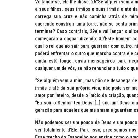
Voltando-se, ele lhe disse: 26″Se alguém vem a 
e seus filhos, seus irmãos e suas irmãs e até d
carrega sua cruz e não caminha atrás de mim 
querendo construir uma torre, não se senta prime
terminar? Caso contrário, 29ele vai lançar o ali
começarão a caçoar dizendo: 30‘Este homem com
qual o rei que ao sair para guerrear com outro,
poderá enfrentar o outro que marcha contra ele co
ainda está longe, envia mensageiros para neg
qualquer um de vós, se não renunciar a tudo o que
“Se alguém vem a mim, mas não se desapega de s
irmãs e até da sua própria vida, não pode ser meu
amor por inteiro, desde o início da criação, qu
“Eu sou o Senhor teu Deus […] sou um Deus ci
geração para aqueles que me amam e guardam os
Não podemos ser um pouco de Deus e um pouco d
ser totalmente d’Ele. Para isso, precisamos nos 
Esse trecho do Evangelho nos ensina como o amo