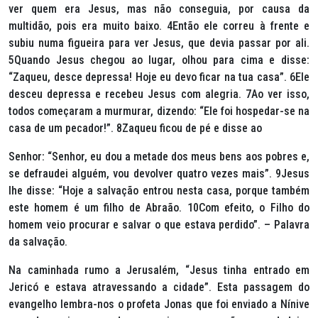
ver quem era Jesus, mas não conseguia, por causa da
multidão, pois era muito baixo. 4Então ele correu à frente e
subiu numa figueira para ver Jesus, que devia passar por ali.
5Quando Jesus chegou ao lugar, olhou para cima e disse:
“Zaqueu, desce depressa! Hoje eu devo ficar na tua casa”. 6Ele
desceu depressa e recebeu Jesus com alegria. 7Ao ver isso,
todos começaram a murmurar, dizendo: “Ele foi hospedar-se na
casa de um pecador!”. 8Zaqueu ficou de pé e disse ao
Senhor: “Senhor, eu dou a metade dos meus bens aos pobres e,
se defraudei alguém, vou devolver quatro vezes mais”. 9Jesus
lhe disse: “Hoje a salvação entrou nesta casa, porque também
este homem é um filho de Abraão. 10Com efeito, o Filho do
homem veio procurar e salvar o que estava perdido”. – Palavra
da salvação.
Na caminhada rumo a Jerusalém, “Jesus tinha entrado em
Jericó e estava atravessando a cidade”. Esta passagem do
evangelho lembra-nos o profeta Jonas que foi enviado a Nínive