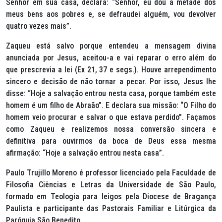
Senhor em sua casa, declara: “Senhor, eu dou a metade dos
meus bens aos pobres e, se defraudei alguém, vou devolver
quatro vezes mais”.
Zaqueu está salvo porque entendeu a mensagem divina
anunciada por Jesus, aceitou-a e vai reparar o erro além do
que prescrevia a lei (Ex 21, 37 e segs.). Houve arrependimento
sincero e decisão de não tornar a pecar. Por isso, Jesus lhe
disse: “Hoje a salvação entrou nesta casa, porque também este
homem é um filho de Abraão”. E declara sua missão: “O Filho do
homem veio procurar e salvar o que estava perdido”. Façamos
como Zaqueu e realizemos nossa conversão sincera e
definitiva para ouvirmos da boca de Deus essa mesma
afirmação: “Hoje a salvação entrou nesta casa”.
Paulo Trujillo Moreno é professor licenciado pela Faculdade de
Filosofia Ciências e Letras da Universidade de São Paulo,
formado em Teologia para leigos pela Diocese de Bragança
Paulista e participante das Pastorais Familiar e Litúrgica da
Paróquia São Benedito.