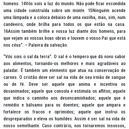
homens. 14Vós sois a luz do mundo. Não pode ficar escondida
uma cidade construída sobre um monte. 15Ninguém acende
uma lâmpada e a coloca debaixo de uma vasilha, mas, sim, num
candeeiro, onde brilha para todos os que estão na casa.
16Assim também brilhe a vossa luz diante dos homens, para
que vejam as vossas boas obras e louvem o vosso Pai que está
nos céus”. – Palavra da salvação.
“Vós sois o sal da terra”. O sal é o tempero que dá novo sabor
aos alimentos, tornando-os melhores e mais agradáveis ao
paladar. É também um elemento que atua na conservação de
carnes. O cristão deve ser sal na vida de seu irmão de sangue
ou de fé. Deve ser aquele que anima e incentiva os
desanimados; aquele que consola e estimula os aflitos; aquele
que indica o caminho aos desencaminhados; aquele que é
remédio e bálsamo para os doentes; aquele que ampara e
fortalece os fracos e oprimidos; aquele que instrui os
despreparados e eleva os humildes. Assim é ser sal na vida de
nosso semelhante. Caso contrário, nos tornaremos insossos,