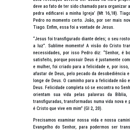
deve ao fato de ter sido chamado para organizar a
pedra edificarei a minha Igreja’ (Mt 16,18). Ti
Pedro no momento certo. João, por ser mais nov
Tiago. Enfim, essa foi a vontade de Jesus.
“Jesus foi transfigurado diante deles; o seu ros
a luz”. Sublime momento! A visão do Cristo tra
necessidades, por isso Pedro diz: “Senhor, é b
satisfeito, porque possuir Deus é justamente co
e mulher, foi criado para a felicidade e, por iss
afastar de Deus, pelo pecado da desobediência e d
longe de Deus. O caminho para a felicidade não
Deus. Felicidade completa só se encontra no Senh
orientam sua vida pelas palavras da Bíblia
transfiguradas, transformadas numa vida nova e 
é Cristo que vive em mim” (Gl 2, 20).
Precisamos examinar nossa vida e nossa caminh
Evangelho do Senhor, para podermos ser trans