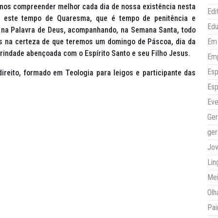
emos compreender melhor cada dia de nossa existência nesta
Edi
e este tempo de Quaresma, que é tempo de penitência e
Ed
 na Palavra de Deus, acompanhando, na Semana Santa, todo
as na certeza de que teremos um domingo de Páscoa, dia da
Em 
Trindade abençoada com o Espírito Santo e seu Filho Jesus.
Em
Esp
ireito, formado em Teologia para leigos e participante das
Esp
Eve
Ger
ger
Jo
Lin
Mei
Olh
Pai