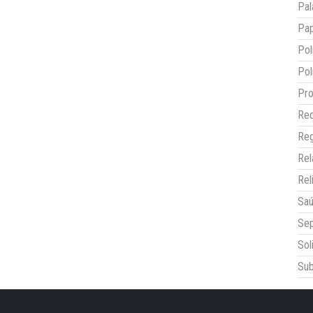
Pal
Pap
Pol
Pol
Pro
Red
Reg
Re
Rel
Sa
Sep
Sol
Sub