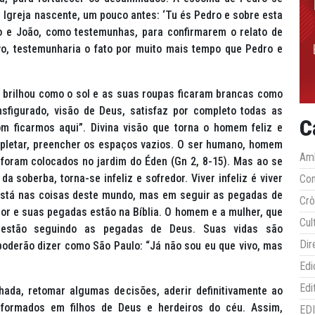
 Igreja nascente, um pouco antes: ‘Tu és Pedro e sobre esta
ago e João, como testemunhas, para confirmarem o relato de
o, testemunharia o fato por muito mais tempo que Pedro e
to brilhou como o sol e as suas roupas ficaram brancas como
nsfigurado, visão de Deus, satisfaz por completo todas as
C
om ficarmos aqui”. Divina visão que torna o homem feliz e
mpletar, preencher os espaços vazios. O ser humano, homem
Amb
o, foram colocados no jardim do Éden (Gn 2, 8-15). Mas ao se
a soberba, torna-se infeliz e sofredor. Viver infeliz é viver
Co
 está nas coisas deste mundo, mas em seguir as pegadas de
Crô
or e suas pegadas estão na Bíblia. O homem e a mulher, que
Cul
, estão seguindo as pegadas de Deus. Suas vidas são
Dir
poderão dizer como São Paulo: “Já não sou eu que vivo, mas
Edi
Edi
ada, retomar algumas decisões, aderir definitivamente ao
formados em filhos de Deus e herdeiros do céu. Assim,
ED