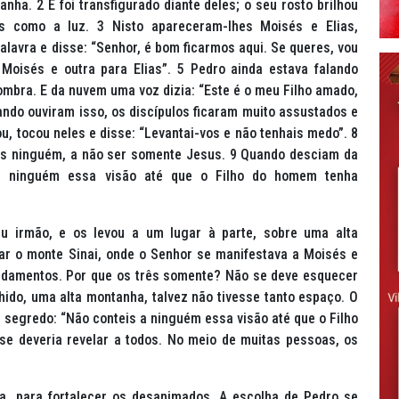
nha. 2 E foi transfigurado diante deles; o seu rosto brilhou
 como a luz. 3 Nisto apareceram-lhes Moisés e Elias,
lavra e disse: “Senhor, é bom ficarmos aqui. Se queres, vou
 Moisés e outra para Elias”. 5 Pedro ainda estava falando
bra. E da nuvem uma voz dizia: “Este é o meu Filho amado,
ando ouviram isso, os discípulos ficaram muito assustados e
, tocou neles e disse: “Levantai-vos e não tenhais medo”. 8
is ninguém, a não ser somente Jesus. 9 Quando desciam da
 a ninguém essa visão até que o Filho do homem tenha
u irmão, e os levou a um lugar à parte, sobre uma alta
r o monte Sinai, onde o Senhor se manifestava a Moisés e
andamentos. Por que os três somente? Não se deve esquecer
hido, uma alta montanha, talvez não tivesse tanto espaço. O
segredo: “Não conteis a ninguém essa visão até que o Filho
e deveria revelar a todos. No meio de muitas pessoas, os
ia, para fortalecer os desanimados. A escolha de Pedro se