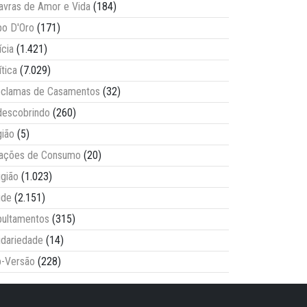
avras de Amor e Vida
(184)
o D'Oro
(171)
ícia
(1.421)
ítica
(7.029)
clamas de Casamentos
(32)
escobrindo
(260)
ião
(5)
lações de Consumo
(20)
igião
(1.023)
úde
(2.151)
ultamentos
(315)
idariedade
(14)
-Versão
(228)