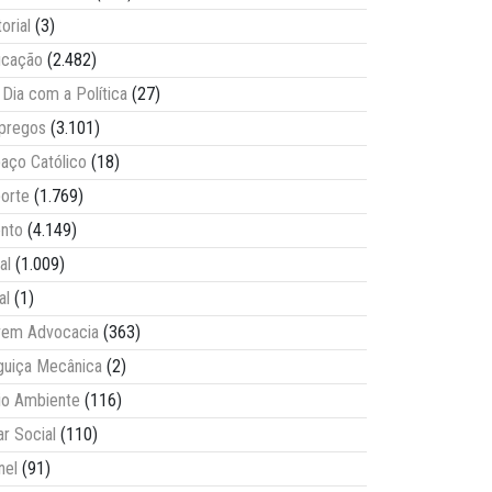
torial
(3)
ucação
(2.482)
Dia com a Política
(27)
pregos
(3.101)
aço Católico
(18)
orte
(1.769)
nto
(4.149)
al
(1.009)
al
(1)
vem Advocacia
(363)
guiça Mecânica
(2)
o Ambiente
(116)
ar Social
(110)
nel
(91)