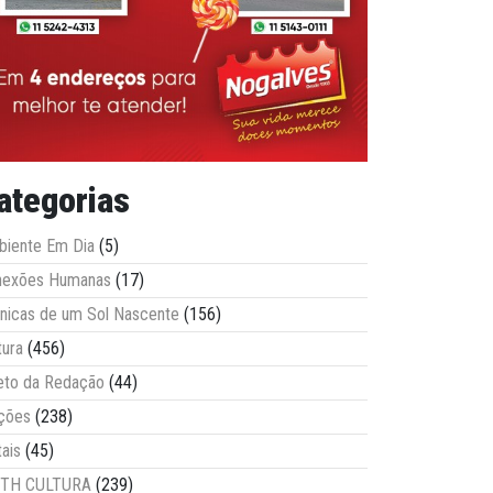
ategorias
iente Em Dia
(5)
nexões Humanas
(17)
nicas de um Sol Nascente
(156)
tura
(456)
eto da Redação
(44)
ções
(238)
tais
(45)
ITH CULTURA
(239)