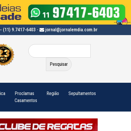
- (11) 9.7417-6403
-
jornal@jornalemdia.com.br
Pesquisar
por:
tica
Proclamas
Região
Sepultamentos
Casamentos