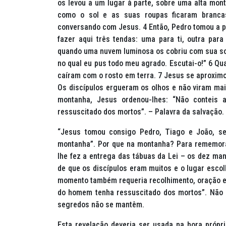
os levou a um lugar à parte, sobre uma alta monta
como o sol e as suas roupas ficaram brancas
conversando com Jesus. 4 Então, Pedro tomou a pa
fazer aqui três tendas: uma para ti, outra para
quando uma nuvem luminosa os cobriu com sua som
no qual eu pus todo meu agrado. Escutai-o!” 6 Qu
caíram com o rosto em terra. 7 Jesus se aproximou
Os discípulos ergueram os olhos e não viram ma
montanha, Jesus ordenou-lhes: “Não conteis
ressuscitado dos mortos”. – Palavra da salvação.
“Jesus tomou consigo Pedro, Tiago e João, se
montanha”. Por que na montanha? Para rememora
lhe fez a entrega das tábuas da Lei – os dez m
de que os discípulos eram muitos e o lugar escol
momento também requeria recolhimento, oração e 
do homem tenha ressuscitado dos mortos”. Não s
segredos não se mantêm.
Esta revelação deveria ser usada na hora própr