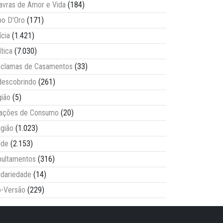
avras de Amor e Vida
(184)
o D'Oro
(171)
ícia
(1.421)
ítica
(7.030)
clamas de Casamentos
(33)
escobrindo
(261)
ião
(5)
lações de Consumo
(20)
igião
(1.023)
úde
(2.153)
ultamentos
(316)
idariedade
(14)
-Versão
(229)