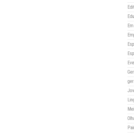
Edi
Ed
Em 
Em
Esp
Esp
Eve
Ger
ger
Jo
Lin
Mei
Olh
Pai