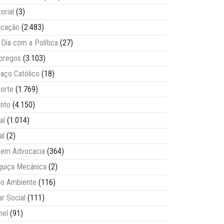
torial
(3)
ucação
(2.483)
Dia com a Política
(27)
pregos
(3.103)
aço Católico
(18)
orte
(1.769)
nto
(4.150)
al
(1.014)
al
(2)
vem Advocacia
(364)
guiça Mecânica
(2)
o Ambiente
(116)
ar Social
(111)
nel
(91)