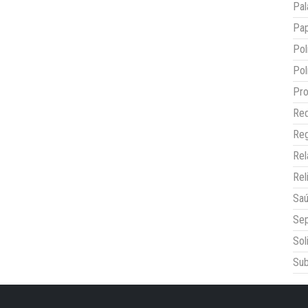
Pal
Pap
Pol
Pol
Pro
Red
Reg
Re
Rel
Sa
Sep
Sol
Sub