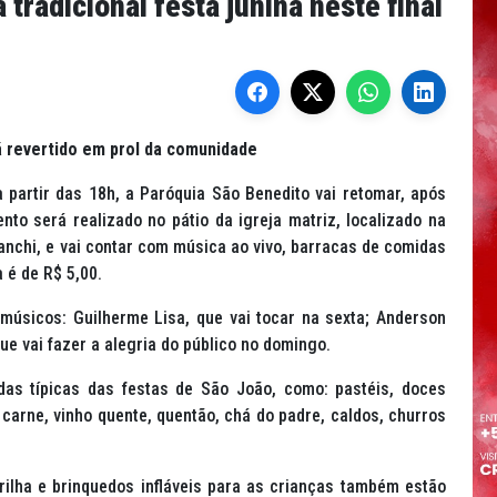
tradicional festa junina neste final
á revertido em prol da comunidade
 partir das 18h, a Paróquia São Benedito vai retomar, após
nto será realizado no pátio da igreja matriz, localizado na
ianchi, e vai contar com música ao vivo, barracas de comidas
a é de R$ 5,00.
músicos: Guilherme Lisa, que vai tocar na sexta; Anderson
ue vai fazer a alegria do público no domingo.
das típicas das festas de São João, como: pastéis, doces
e carne, vinho quente, quentão, chá do padre, caldos, churros
rilha e brinquedos infláveis para as crianças também estão