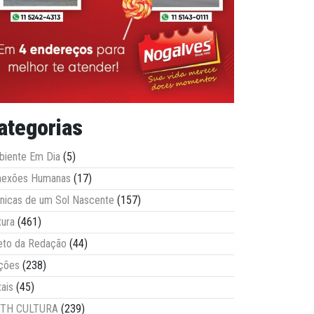
ategorias
iente Em Dia
(5)
nexões Humanas
(17)
nicas de um Sol Nascente
(157)
tura
(461)
eto da Redação
(44)
ções
(238)
tais
(45)
ITH CULTURA
(239)