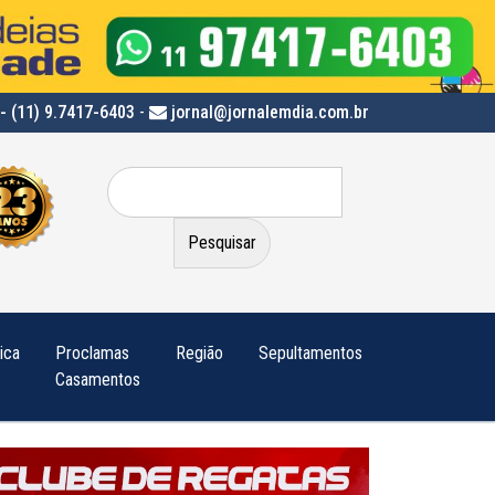
- (11) 9.7417-6403
-
jornal@jornalemdia.com.br
Pesquisar
por:
tica
Proclamas
Região
Sepultamentos
Casamentos