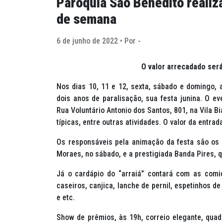
Paróquia São Benedito realiza 
de semana
6 de junho de 2022 • Por -
O valor arrecadado ser
Nos dias 10, 11 e 12, sexta, sábado e domingo, a
dois anos de paralisação, sua festa junina. O eve
Rua Voluntário Antonio dos Santos, 801, na Vila B
típicas, entre outras atividades. O valor da entrad
Os responsáveis pela animação da festa são os 
Moraes, no sábado, e a prestigiada Banda Pires, q
Já o cardápio do “arraiá” contará com as comi
caseiros, canjica, lanche de pernil, espetinhos d
e etc.
Show de prêmios, às 19h, correio elegante, quad