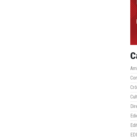
C
Amb
Co
Crô
Cul
Dir
Edi
Edi
ED