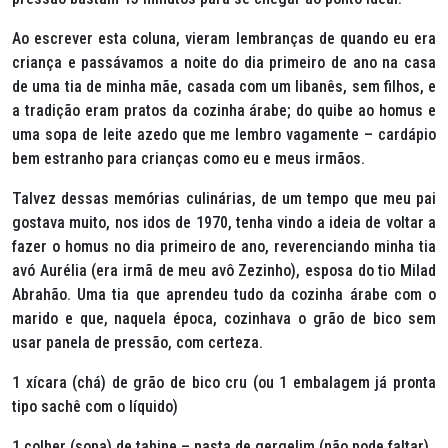
Ao escrever esta coluna, vieram lembranças de quando eu era
criança e passávamos a noite do dia primeiro de ano na casa
de uma tia de minha mãe, casada com um libanês, sem filhos, e
a tradição eram pratos da cozinha árabe; do quibe ao
homus
e
uma sopa de leite azedo que me lembro vagamente – cardápio
bem estranho para crianças como eu e meus irmãos.
Talvez dessas memórias culinárias, de um tempo que meu pai
gostava muito, nos idos de 1970, tenha vindo a ideia de voltar a
fazer o
homus
no dia primeiro de ano, reverenciando minha tia
avó Aurélia (era irmã de meu avô Zezinho), esposa do tio Milad
Abrahão. Uma tia que aprendeu tudo da cozinha árabe com o
marido e que, naquela época, cozinhava o grão de bico sem
usar panela de pressão, com certeza.
1 xícara (chá) de grão de bico cru (ou 1 embalagem já pronta
tipo sachê com o líquido)
1 colher (sopa) de tahine – pasta de gergelim (não pode faltar)