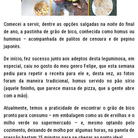
Comecei a servir, dentre as opções salgadas na noite do final
de ano, a pastinha de grão de bico, conhecida como
homus
ou
hummus
– acompanhada de palitos de cenoura e de pepino
japonês.
De início, fez sucesso junto aos adeptos desta leguminosa, em
especial, caiu no gosto do meu genro Felipe, que esta semana
pediu para repetir a receita para ele e, desta vez, as fotos
foram da maneira tradicional,
homus
servido no pão sírio
(aquele fininho, que parece massa de pizza, que a gente abre
com a mão).
Atualmente, temos a praticidade de encontrar o grão de bico
pronto para consumo – em embalagem como as de ervilhas e o
milho verde no supermercado – e, mesmo optando pelo
cozimento, deixando de molho por algumas horas, na panela de
pressão bastam 15 minutos para se chegar ao ponto ideal.