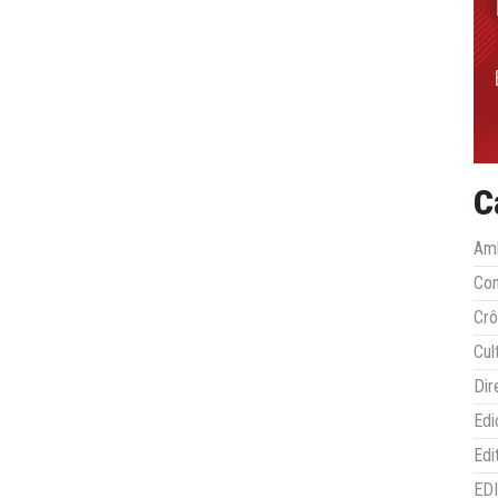
C
Amb
Co
Crô
Cul
Dir
Edi
Edi
ED