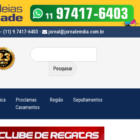
- (11) 9.7417-6403
-
jornal@jornalemdia.com.br
Pesquisar
por:
tica
Proclamas
Região
Sepultamentos
Casamentos