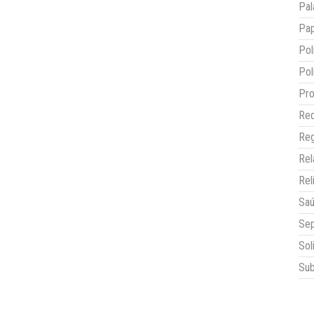
Pal
Pap
Pol
Pol
Pro
Red
Reg
Re
Rel
Sa
Sep
Sol
Sub