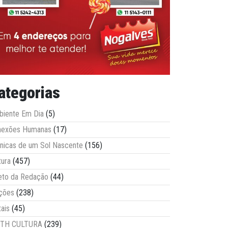
ategorias
iente Em Dia
(5)
nexões Humanas
(17)
nicas de um Sol Nascente
(156)
tura
(457)
eto da Redação
(44)
ções
(238)
tais
(45)
ITH CULTURA
(239)