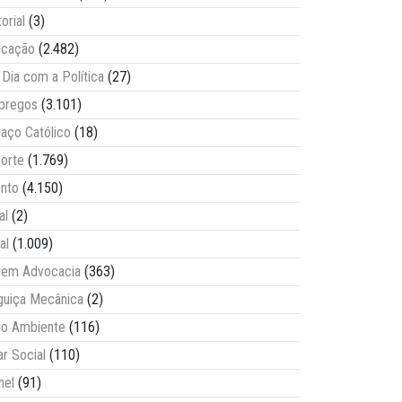
torial
(3)
ucação
(2.482)
Dia com a Política
(27)
pregos
(3.101)
aço Católico
(18)
orte
(1.769)
nto
(4.150)
al
(2)
al
(1.009)
vem Advocacia
(363)
guiça Mecânica
(2)
o Ambiente
(116)
ar Social
(110)
nel
(91)