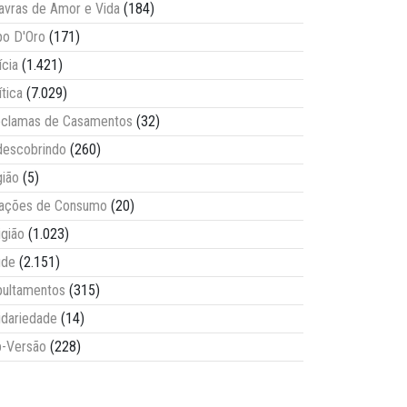
avras de Amor e Vida
(184)
o D'Oro
(171)
ícia
(1.421)
ítica
(7.029)
clamas de Casamentos
(32)
escobrindo
(260)
ião
(5)
lações de Consumo
(20)
igião
(1.023)
úde
(2.151)
ultamentos
(315)
idariedade
(14)
-Versão
(228)