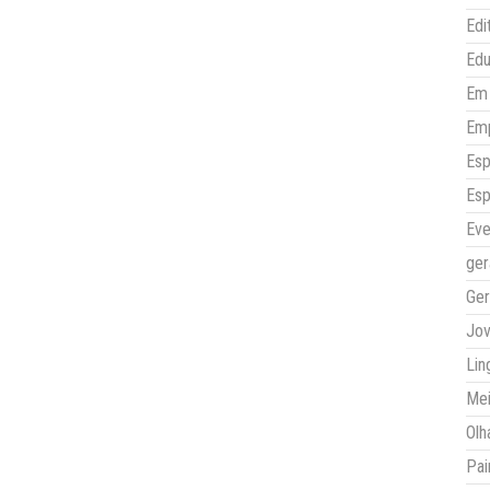
Edi
Ed
Em 
Em
Esp
Esp
Eve
ger
Ger
Jo
Lin
Mei
Olh
Pai