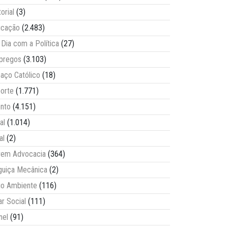
torial
(3)
ucação
(2.483)
Dia com a Política
(27)
pregos
(3.103)
aço Católico
(18)
orte
(1.771)
nto
(4.151)
al
(1.014)
al
(2)
vem Advocacia
(364)
guiça Mecânica
(2)
o Ambiente
(116)
ar Social
(111)
nel
(91)