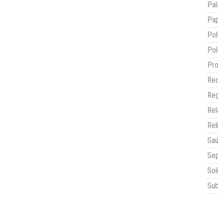
Pal
Pap
Pol
Pol
Pro
Red
Reg
Re
Rel
Sa
Sep
Sol
Sub