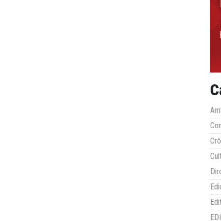
C
Amb
Co
Crô
Cul
Dir
Edi
Edi
ED