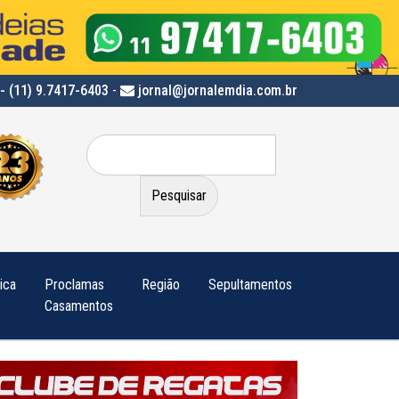
- (11) 9.7417-6403
-
jornal@jornalemdia.com.br
Pesquisar
por:
tica
Proclamas
Região
Sepultamentos
Casamentos