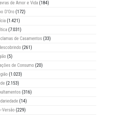
avras de Amor e Vida
(184)
o D'Oro
(172)
ícia
(1.421)
ítica
(7.031)
clamas de Casamentos
(33)
escobrindo
(261)
ião
(5)
lações de Consumo
(20)
igião
(1.023)
úde
(2.153)
ultamentos
(316)
idariedade
(14)
-Versão
(229)