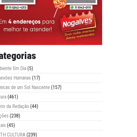
ategorias
iente Em Dia
(5)
nexões Humanas
(17)
nicas de um Sol Nascente
(157)
tura
(461)
eto da Redação
(44)
ções
(238)
tais
(45)
ITH CULTURA
(239)