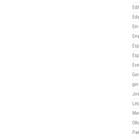
Edi
Ed
Em 
Em
Esp
Esp
Eve
Ger
ger
Jo
Lin
Mei
Olh
Pai