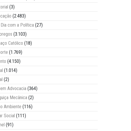
torial
(3)
ucação
(2.483)
Dia com a Política
(27)
pregos
(3.103)
aço Católico
(18)
orte
(1.769)
nto
(4.150)
al
(1.014)
al
(2)
vem Advocacia
(364)
guiça Mecânica
(2)
o Ambiente
(116)
ar Social
(111)
nel
(91)