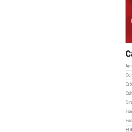
C
Amb
Co
Crô
Cul
Dir
Edi
Edi
ED