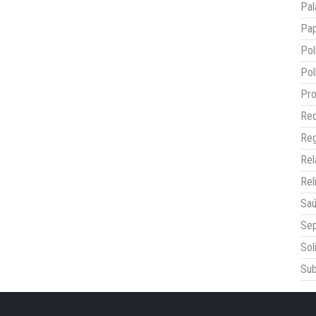
Pal
Pap
Pol
Pol
Pro
Red
Reg
Re
Rel
Sa
Sep
Sol
Sub