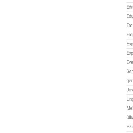
Edi
Ed
Em 
Em
Esp
Esp
Eve
Ger
ger
Jo
Lin
Mei
Olh
Pai