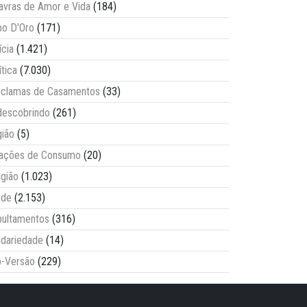
avras de Amor e Vida
(184)
o D'Oro
(171)
ícia
(1.421)
ítica
(7.030)
clamas de Casamentos
(33)
escobrindo
(261)
ião
(5)
lações de Consumo
(20)
igião
(1.023)
úde
(2.153)
ultamentos
(316)
idariedade
(14)
-Versão
(229)