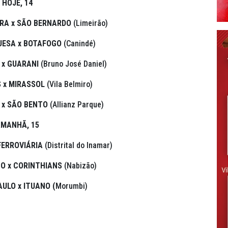
HOJE, 14
IRA x SÃO BERNARDO
(Limeirão)
ESA x BOTAFOGO
(Canindé)
 x GUARANI
(Bruno José Daniel)
 x MIRASSOL
(Vila Belmiro)
 x SÃO BENTO
(Allianz Parque)
MANHÃ, 15
FERROVIÁRIA
(Distrital do Inamar)
O x CORINTHIANS
(Nabizão)
ULO x ITUANO (
Morumbi)