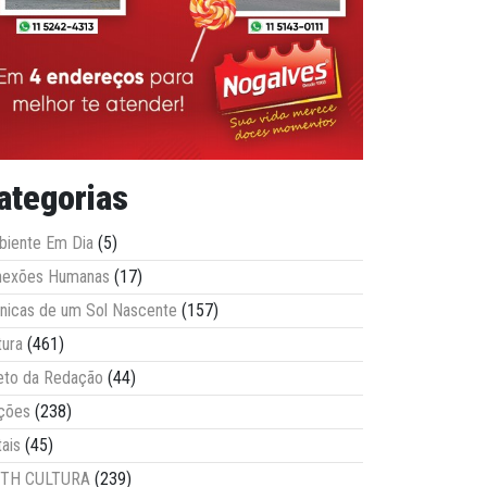
ategorias
iente Em Dia
(5)
nexões Humanas
(17)
nicas de um Sol Nascente
(157)
tura
(461)
eto da Redação
(44)
ções
(238)
tais
(45)
ITH CULTURA
(239)