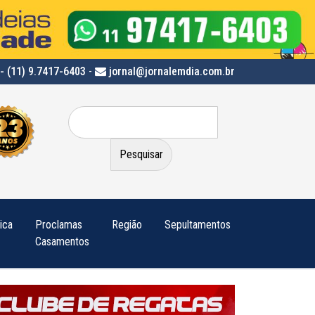
- (11) 9.7417-6403
-
jornal@jornalemdia.com.br
Pesquisar
por:
tica
Proclamas
Região
Sepultamentos
Casamentos