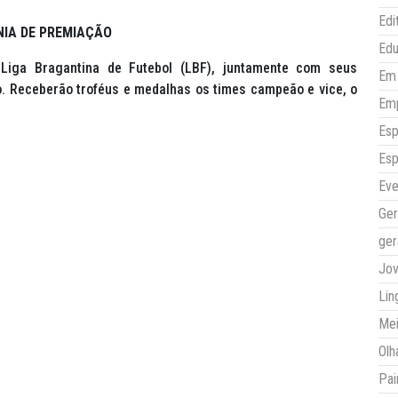
Edi
NIA DE PREMIAÇÃO
Ed
 Liga Bragantina de Futebol (LBF), juntamente com seus
Em 
o. Receberão troféus e medalhas os times campeão e vice, o
Em
Esp
Esp
Eve
Ger
ger
Jo
Lin
Mei
Olh
Pai