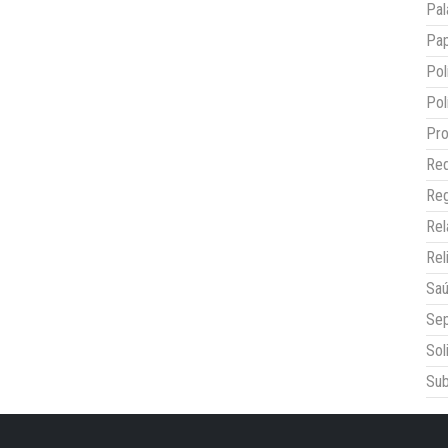
Pal
Pap
Pol
Pol
Pro
Red
Reg
Re
Rel
Sa
Sep
Sol
Sub