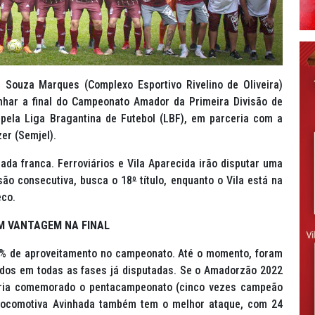
 Souza Marques (Complexo Esportivo Rivelino de Oliveira)
har a final do Campeonato Amador da Primeira Divisão de
 pela Liga Bragantina de Futebol (LBF), em parceria com a
er (Semjel).
da franca. Ferroviários e Vila Aparecida irão disputar uma
isão consecutiva, busca o 18
º
título, enquanto o Vila está na
eco.
M VANTAGEM NA FINAL
0% de aproveitamento no campeonato. Até o momento, foram
mados em todas as fases já disputadas. Se o Amadorzão 2022
teria comemorado o pentacampeonato (cinco vezes campeão
Locomotiva Avinhada também tem o melhor ataque, com 24