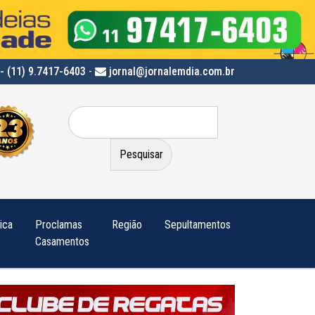
- (11) 9.7417-6403
-
jornal@jornalemdia.com.br
Pesquisar
por:
tica
Proclamas
Região
Sepultamentos
Casamentos