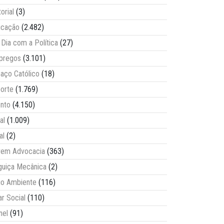
torial
(3)
ucação
(2.482)
Dia com a Política
(27)
pregos
(3.101)
aço Católico
(18)
orte
(1.769)
nto
(4.150)
al
(1.009)
al
(2)
vem Advocacia
(363)
guiça Mecânica
(2)
o Ambiente
(116)
ar Social
(110)
nel
(91)