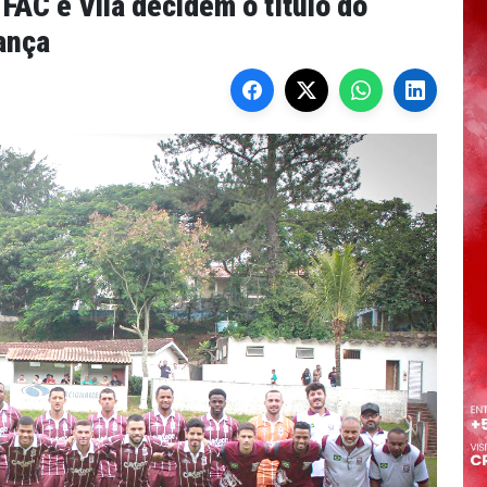
 FAC e Vila decidem o título do
ança