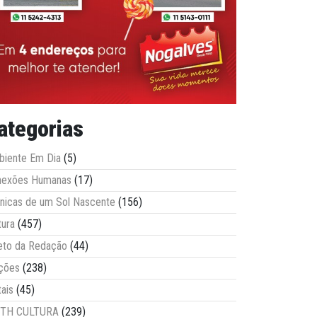
ategorias
iente Em Dia
(5)
nexões Humanas
(17)
nicas de um Sol Nascente
(156)
tura
(457)
eto da Redação
(44)
ções
(238)
tais
(45)
ITH CULTURA
(239)