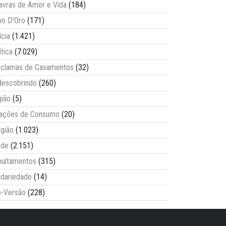
avras de Amor e Vida
(184)
o D'Oro
(171)
ícia
(1.421)
ítica
(7.029)
clamas de Casamentos
(32)
escobrindo
(260)
ião
(5)
lações de Consumo
(20)
igião
(1.023)
úde
(2.151)
ultamentos
(315)
idariedade
(14)
-Versão
(228)