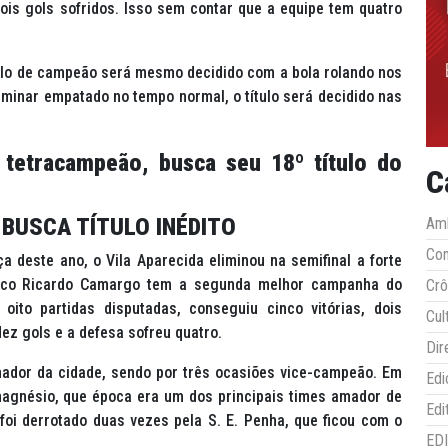
is gols sofridos. Isso sem contar que a equipe tem quatro
ítulo de campeão será mesmo decidido com a bola rolando nos
rminar empatado no tempo normal, o título será decidido nas
etracampeão, busca seu 18º título do
C
 BUSCA TÍTULO INÉDITO
Amb
Co
deste ano, o Vila Aparecida eliminou na semifinal a forte
nico Ricardo Camargo tem a segunda melhor campanha do
Crô
ito partidas disputadas, conseguiu cinco vitórias, dois
Cul
ez gols e a defesa sofreu quatro.
Dir
ador da cidade, sendo por três ocasiões vice-campeão. Em
Edi
amagnésio, que época era um dos principais times amador de
Edi
foi derrotado duas vezes pela S. E. Penha, que ficou com o
ED