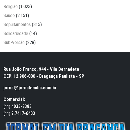
Religião
(1.023)
Saúde
(2.151)
Sepultamentos
(315)
Solidariedade
(14)
Sub-Versão
(228)
Rua João Franco, 944 - Vila Bernadete
CEP: 12.906-000 - Bragança Paulista - SP
jornal@jornalemdia.com.br
Comercial:
4033-8383
(11)
9.7417-6403
(11)