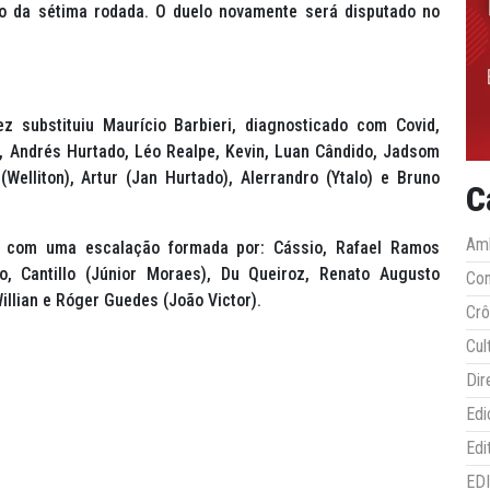
ado da sétima rodada. O duelo novamente será disputado no
 substituiu Maurício Barbieri, diagnosticado com Covid,
, Andrés Hurtado, Léo Realpe, Kevin, Luan Cândido, Jadsom
(Welliton), Artur (Jan Hurtado), Alerrandro (Ytalo) e Bruno
C
Amb
tou com uma escalação formada por: Cássio, Rafael Ramos
o, Cantillo (Júnior Moraes), Du Queiroz, Renato Augusto
Co
llian e Róger Guedes (João Victor).
Crô
Cul
Dir
Edi
Edi
ED