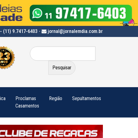
- (11) 9.7417-6403
-
jornal@jornalemdia.com.br
Pesquisar
por:
tica
Proclamas
Região
Sepultamentos
Casamentos