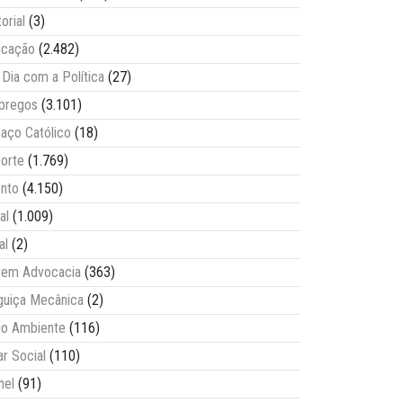
torial
(3)
ucação
(2.482)
Dia com a Política
(27)
pregos
(3.101)
aço Católico
(18)
orte
(1.769)
nto
(4.150)
al
(1.009)
al
(2)
vem Advocacia
(363)
guiça Mecânica
(2)
o Ambiente
(116)
ar Social
(110)
nel
(91)