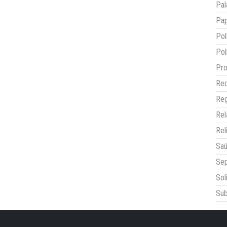
Pal
Pap
Pol
Pol
Pro
Red
Reg
Re
Rel
Sa
Sep
Sol
Sub