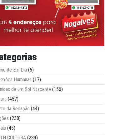
ategorias
iente Em Dia
(5)
nexões Humanas
(17)
nicas de um Sol Nascente
(156)
tura
(457)
eto da Redação
(44)
ções
(238)
tais
(45)
ITH CULTURA
(239)