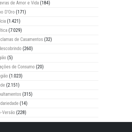
avras de Amor e Vida
(184)
o D'Oro
(171)
ícia
(1.421)
ítica
(7.029)
clamas de Casamentos
(32)
escobrindo
(260)
ião
(5)
lações de Consumo
(20)
igião
(1.023)
úde
(2.151)
ultamentos
(315)
idariedade
(14)
-Versão
(228)