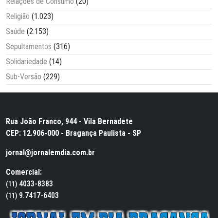
Relações de Consumo
(20)
Religião
(1.023)
Saúde
(2.153)
Sepultamentos
(316)
Solidariedade
(14)
Sub-Versão
(229)
Rua João Franco, 944 - Vila Bernadete
CEP: 12.906-000 - Bragança Paulista - SP
jornal@jornalemdia.com.br
Comercial:
4033-8383
(11)
9.7417-6403
(11)