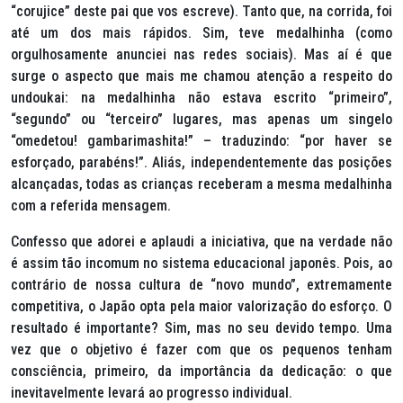
“corujice” deste pai que vos escreve). Tanto que, na corrida, foi
até um dos mais rápidos. Sim, teve medalhinha (como
orgulhosamente anunciei nas redes sociais). Mas aí é que
surge o aspecto que mais me chamou atenção a respeito do
undoukai
: na medalhinha não estava escrito “primeiro”,
“segundo” ou “terceiro” lugares, mas apenas um singelo
“omedetou! gambarimashita!”
– traduzindo: “por haver se
esforçado, parabéns!”. Aliás, independentemente das posições
alcançadas, todas as crianças receberam a mesma medalhinha
com a referida mensagem.
Confesso que adorei e aplaudi a iniciativa, que na verdade não
é assim tão incomum no sistema educacional japonês. Pois, ao
contrário de nossa cultura de “novo mundo”, extremamente
competitiva, o Japão opta pela maior valorização do esforço. O
resultado é importante? Sim, mas no seu devido tempo. Uma
vez que o objetivo é fazer com que os pequenos tenham
consciência, primeiro, da importância da dedicação: o que
inevitavelmente levará ao progresso individual.