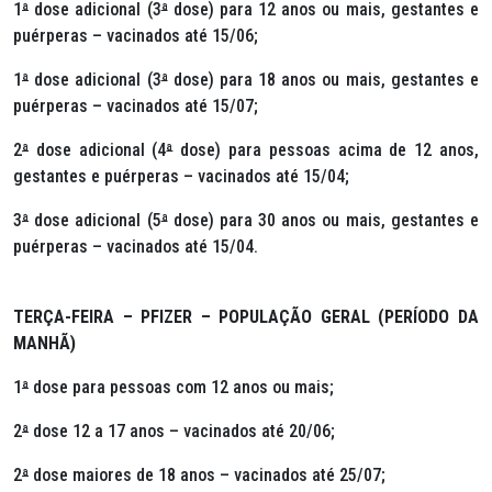
1
ª
dose adicional (3
ª
dose) para 12 anos ou mais, gestantes e
puérperas – vacinados até 15/06;
1
ª
dose adicional (3
ª
dose) para 18 anos ou mais, gestantes e
puérperas – vacinados até 15/07;
2
ª
dose adicional (4
ª
dose) para pessoas acima de 12 anos,
gestantes e puérperas – vacinados até 15/04;
3
ª
dose adicional (5
ª
dose) para 30 anos ou mais, gestantes e
puérperas – vacinados até 15/04.
TERÇA-FEIRA – PFIZER – POPULAÇÃO GERAL (PERÍODO DA
MANHÃ)
1
ª
dose para pessoas com 12 anos ou mais;
2
ª
dose 12 a 17 anos – vacinados até 20/06;
2
ª
dose maiores de 18 anos – vacinados até 25/07;