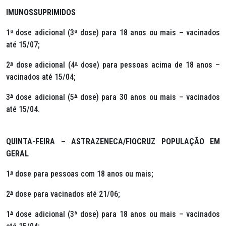
IMUNOSSUPRIMIDOS
1
ª
dose adicional (3
ª
dose) para 18 anos ou mais – vacinados
até 15/07;
2
ª
dose adicional (4
ª
dose) para pessoas acima de 18 anos –
vacinados até 15/04;
3
ª
dose adicional (5
ª
dose) para 30 anos ou mais – vacinados
até 15/04.
QUINTA-FEIRA – ASTRAZENECA/FIOCRUZ POPULAÇÃO EM
GERAL
1
ª
dose para pessoas com 18 anos ou mais;
2
ª
dose para vacinados até 21/06;
1
ª
dose adicional (3ª dose) para 18 anos ou mais – vacinados