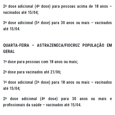
2
ª
dose adicional (4
ª
dose) para pessoas acima de 18 anos –
vacinados até 15/04;
3
ª
dose adicional (5
ª
dose) para 30 anos ou mais – vacinados
até 15/04.
QUARTA-FEIRA – ASTRAZENECA/FIOCRUZ POPULAÇÃO EM
GERAL
1
ª
dose para pessoas com 18 anos ou mais;
2
ª
dose para vacinados até 21/06;
1
ª
dose adicional (3
ª
dose) para 18 anos ou mais – vacinados
até 15/04;
2
ª
dose adicional (4
ª
dose) para 30 anos ou mais e
profissionais da saúde – vacinados até 15/04.