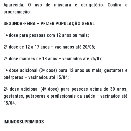
Aparecida. O uso de máscara é obrigatório. Confira a
programação:
SEGUNDA-FEIRA – PFIZER POPULAÇÃO GERAL
1
ª
dose para pessoas com 12 anos ou mais;
2
ª
dose de 12 a 17 anos – vacinados até 20/06;
2
ª
dose maiores de 18 anos – vacinados até 25/07;
1
ª
dose adicional (3
ª
dose) para 12 anos ou mais, gestantes e
puérperas – vacinados até 15/04;
2
ª
dose adicional (4
ª
dose) para pessoas acima de 30 anos,
gestantes, puérperas e profissionais da saúde – vacinados até
15/04.
IMUNOSSUPRIMIDOS