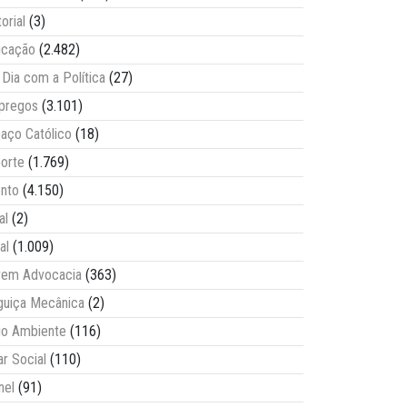
torial
(3)
ucação
(2.482)
Dia com a Política
(27)
pregos
(3.101)
aço Católico
(18)
orte
(1.769)
nto
(4.150)
al
(2)
al
(1.009)
vem Advocacia
(363)
guiça Mecânica
(2)
o Ambiente
(116)
ar Social
(110)
nel
(91)