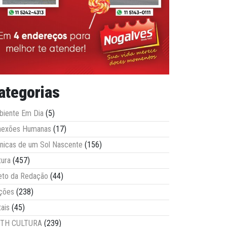
ategorias
iente Em Dia
(5)
nexões Humanas
(17)
nicas de um Sol Nascente
(156)
tura
(457)
eto da Redação
(44)
ções
(238)
tais
(45)
ITH CULTURA
(239)