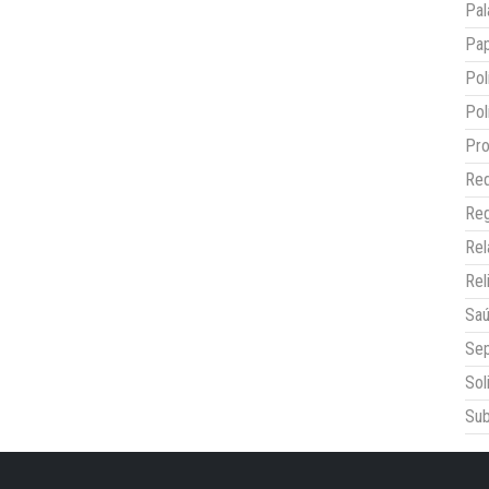
Pal
Pap
Pol
Pol
Pro
Red
Reg
Re
Rel
Sa
Sep
Sol
Sub