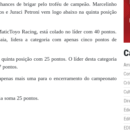
ances de brigar pelo troféu de campeão. Marcelinho
s e Juraci Petroni vem logo abaixo na quinta posição
ticToyo Racing, está colado no líder com 40 pontos.
baia, lidera a categoria com apenas cinco pontos de
C
quinta posição com 25 pontos. O líder desta categoria
Amb
7 pontos.
Co
 apenas mais uma para o encerramento do campeonato
Crô
Cul
ria soma 25 pontos.
Dir
Edi
Edi
ED