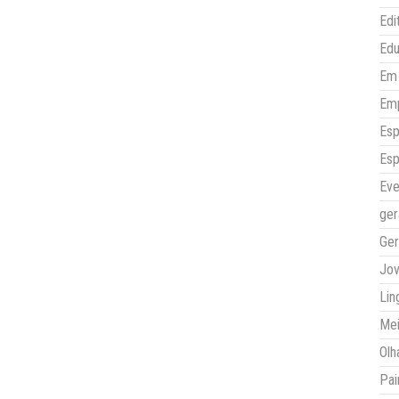
Edi
Ed
Em 
Em
Esp
Esp
Eve
ger
Ger
Jo
Lin
Mei
Olh
Pai