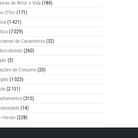
avras de Amor e Vida
(184)
o D'Oro
(171)
ícia
(1.421)
ítica
(7.029)
clamas de Casamentos
(32)
escobrindo
(260)
ião
(5)
lações de Consumo
(20)
igião
(1.023)
úde
(2.151)
ultamentos
(315)
idariedade
(14)
-Versão
(228)