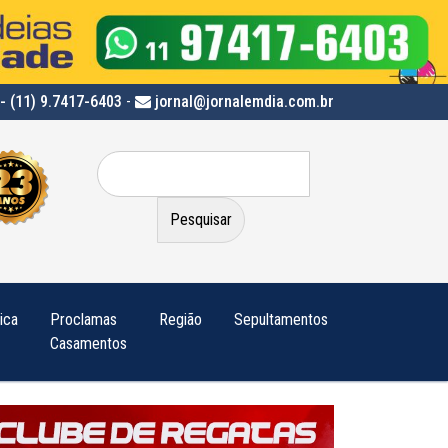
- (11) 9.7417-6403
-
jornal@jornalemdia.com.br
Pesquisar
por:
tica
Proclamas
Região
Sepultamentos
Casamentos