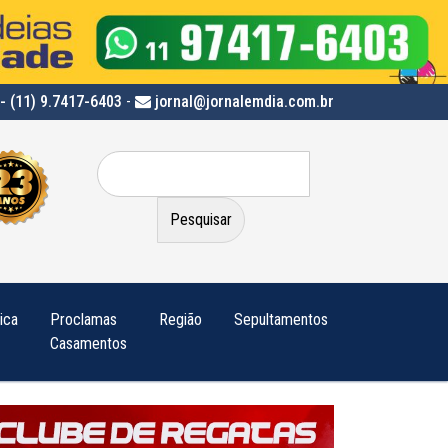
- (11) 9.7417-6403
-
jornal@jornalemdia.com.br
Pesquisar
por:
tica
Proclamas
Região
Sepultamentos
Casamentos