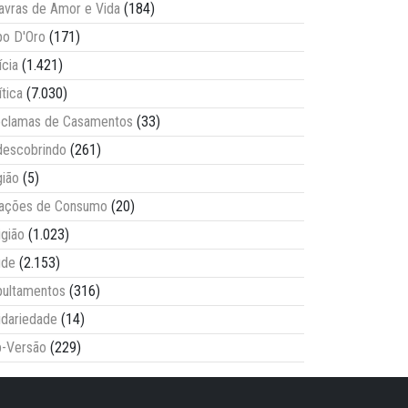
avras de Amor e Vida
(184)
o D'Oro
(171)
ícia
(1.421)
ítica
(7.030)
clamas de Casamentos
(33)
escobrindo
(261)
ião
(5)
lações de Consumo
(20)
igião
(1.023)
úde
(2.153)
ultamentos
(316)
idariedade
(14)
-Versão
(229)