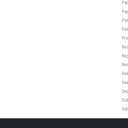
Pal
Pap
Pol
Pol
Pro
Red
Reg
Re
Rel
Sa
Sep
Sol
Sub