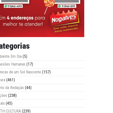
ategorias
iente Em Dia
(5)
nexões Humanas
(17)
nicas de um Sol Nascente
(157)
tura
(461)
eto da Redação
(44)
ções
(238)
tais
(45)
ITH CULTURA
(239)