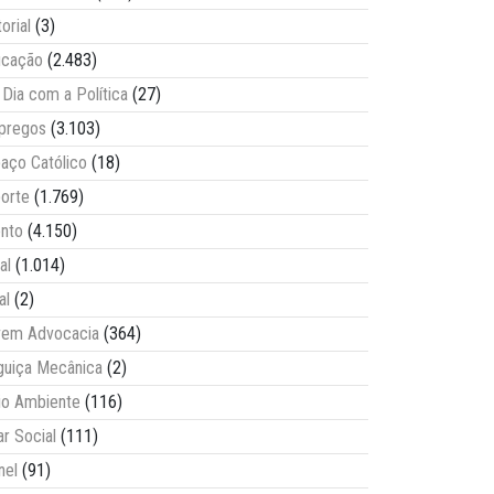
torial
(3)
ucação
(2.483)
Dia com a Política
(27)
pregos
(3.103)
aço Católico
(18)
orte
(1.769)
nto
(4.150)
al
(1.014)
al
(2)
vem Advocacia
(364)
guiça Mecânica
(2)
o Ambiente
(116)
ar Social
(111)
nel
(91)