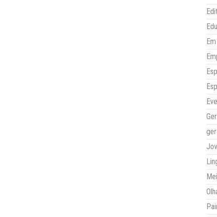
Edi
Ed
Em 
Em
Esp
Esp
Eve
Ger
ger
Jo
Lin
Mei
Olh
Pai