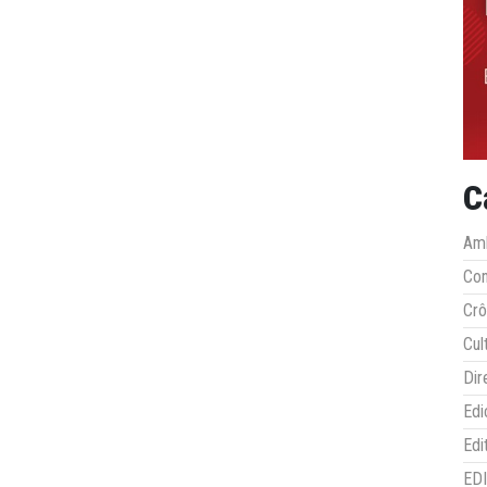
C
Amb
Co
Crô
Cul
Dir
Edi
Edi
ED